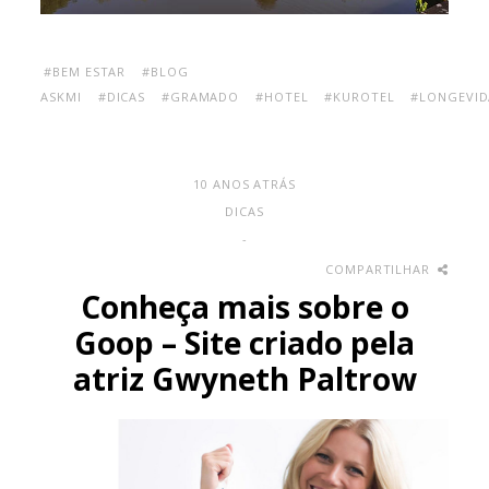
#BEM ESTAR
#BLOG
ASKMI
#DICAS
#GRAMADO
#HOTEL
#KUROTEL
#LONGEVID
10 ANOS ATRÁS
DICAS
-
COMPARTILHAR
Conheça mais sobre o
Goop – Site criado pela
atriz Gwyneth Paltrow