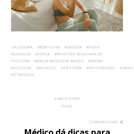
#ACADEMIA
#BEM ESTAR
#ENERGIA
#FIBRA
MUSCULAR
#FORÇA
#INGESTÃO ADEQUADA DE
PROTEÍNA
#MASSA MUSCULAR MAGRA
#MASSA
MUSCULAR.
#MÚSCULO
#PROTEÍNA
#RECUPERAÇÃO
#SAÚDE
METABÓLICA
6 ANOS ATRÁS
DICAS
-
COMPARTILHAR
Médico dá dicas para