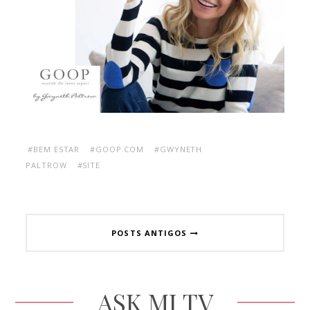
#BEM ESTAR
#GOOP.COM
#GWYNETH
PALTROW
#SITE
POSTS ANTIGOS
ASK MI TV