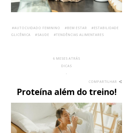
#AUTOCUIDADO FEMININO
#BEM ESTAR
#ESTABILIDADE
GLICÊMICA
#SAUDE
#TENDÊNCIAS ALIMENTARES
6 MESES ATRÁS
DICAS
-
COMPARTILHAR
Proteína além do treino!