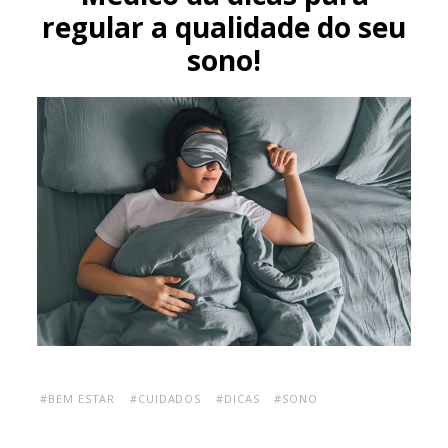
regular a qualidade do seu
sono!
#BEM ESTAR
#CUIDADOS
#DICAS
#SONO