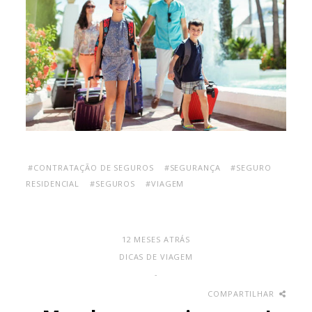
#CONTRATAÇÃO DE SEGUROS
#SEGURANÇA
#SEGURO
RESIDENCIAL
#SEGUROS
#VIAGEM
12 MESES ATRÁS
DICAS DE VIAGEM
-
COMPARTILHAR