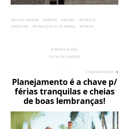
#DICAS VIAGEM
#FÉRIAS
#MILÃO
#PARQUE
SEMPIONE
#PINACOTECA DE BRERA
#TRAVEL
8 MESES ATRÁS
DICAS DE VIAGEM
-
COMPARTILHAR
Planejamento é a chave p/
férias tranquilas e cheias
de boas lembranças!