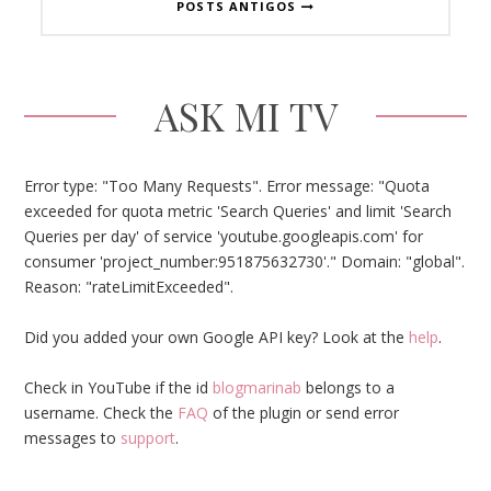
POSTS ANTIGOS
ASK MI TV
Error type: "Too Many Requests". Error message: "Quota
exceeded for quota metric 'Search Queries' and limit 'Search
Queries per day' of service 'youtube.googleapis.com' for
consumer 'project_number:951875632730'." Domain: "global".
Reason: "rateLimitExceeded".
Did you added your own Google API key? Look at the
help
.
Check in YouTube if the id
blogmarinab
belongs to a
username. Check the
FAQ
of the plugin or send error
messages to
support
.