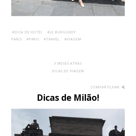
#DICA DE HOTEL
#LE BURGUNDY
PARIS
#PARIS
#TRAVEL
#VIAGEM
3 MESES ATRÁS
DICAS DE VIAGEM
-
COMPARTILHAR
Dicas de Milão!