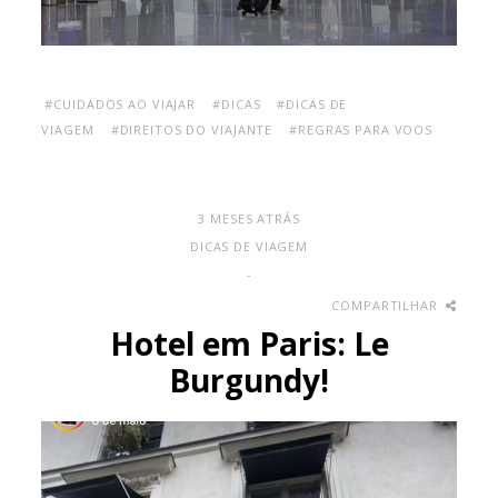
#CUIDADOS AO VIAJAR
#DICAS
#DICAS DE
VIAGEM
#DIREITOS DO VIAJANTE
#REGRAS PARA VOOS
3 MESES ATRÁS
DICAS DE VIAGEM
-
COMPARTILHAR
Hotel em Paris: Le
Burgundy!