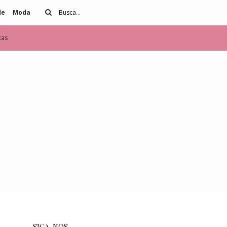
de
Moda
tas
SIGA-NOS