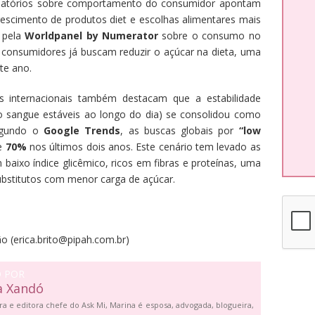
elatórios sobre comportamento do consumidor apontam
rescimento de produtos diet e escolhas alimentares mais
s pela
Worldpanel by Numerator
sobre o consumo no
consumidores já buscam reduzir o açúcar na dieta, uma
te ano.
es internacionais também destacam que a estabilidade
no sangue estáveis ao longo do dia) se consolidou como
egundo o
Google Trends
, as buscas globais por
“low
de
70%
nos últimos dois anos. Este cenário tem levado as
aixo índice glicêmico, ricos em fibras e proteínas, uma
ubstitutos com menor carga de açúcar.
o (erica.brito@pipah.com.br)
O POR
a Xandó
ra e editora chefe do Ask Mi, Marina é esposa, advogada, blogueira,