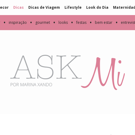
ecor
Dicas
Dicas de Viagem
Lifestyle
Look do Dia
Maternida
•
•
•
•
•
•
r
inspiração
gourmet
looks
festas
bem estar
entrevis