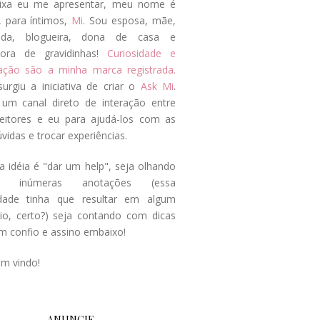
ixa eu me apresentar, meu nome é
, para íntimos,
Mi
. Sou esposa, mãe,
ada, blogueira, dona de casa e
tora de gravidinhas!
Curiosidade e
tação são a minha marca registrada.
surgiu a iniciativa de criar o
Ask Mi
.
um canal direto de interação entre
eitores e eu para ajudá-los com as
vidas e trocar experiências.
a idéia é "dar um help", seja olhando
s inúmeras anotações (essa
idade tinha que resultar em algum
cio, certo?) seja contando com dicas
m confio e assino embaixo!
em vindo!
ANUNCIE