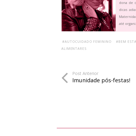
dona de c
dicas adi
Maternida
até organi
#AUTOCUIDADO FEMININO
#BEM EST
ALIMENTARES
Post Anterior
Imunidade pós-festas!