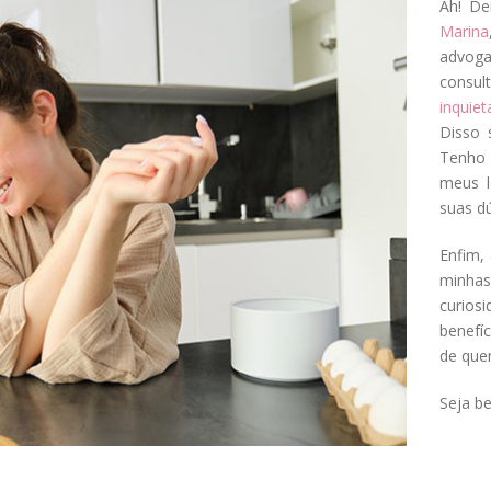
Ah! De
Marina
advog
consul
inquie
Disso 
Tenho 
meus l
suas dú
Enfim, 
minha
curios
benefí
de que
Seja b