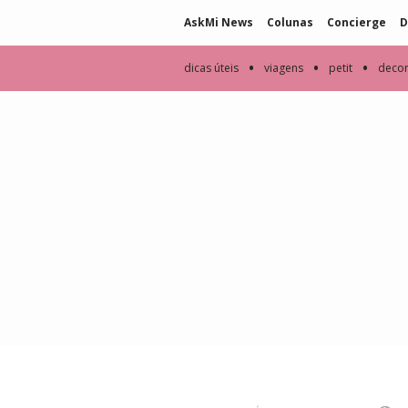
AskMi News
Colunas
Concierge
D
•
•
•
dicas úteis
viagens
petit
deco