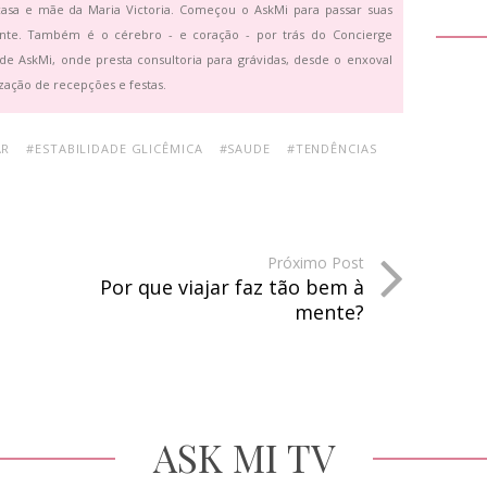
asa e mãe da Maria Victoria. Começou o AskMi para passar suas
ante. Também é o cérebro - e coração - por trás do Concierge
de AskMi, onde presta consultoria para grávidas, desde o enxoval
zação de recepções e festas.
AR
#ESTABILIDADE GLICÊMICA
#SAUDE
#TENDÊNCIAS
Próximo Post
Por que viajar faz tão bem à
mente?
ASK MI TV