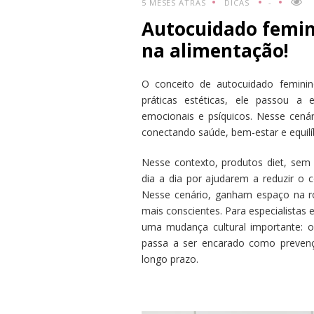
5 MESES ATRÁS
DICAS
-
Autocuidado femini
na alimentação!
O conceito de autocuidado femini
práticas estéticas, ele passou a 
emocionais e psíquicos. Nesse cenár
conectando saúde, bem-estar e equilí
Nesse contexto, produtos diet, sem 
dia a dia por ajudarem a reduzir o
Nesse cenário, ganham espaço na rot
mais conscientes. Para especialist
uma mudança cultural importante: 
passa a ser encarado como prevenç
longo prazo.