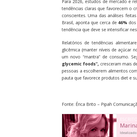
Para 2026, estudos de mercado e r
tendências claras que favorecem o c
conscientes. Uma das análises feita
Brasil, aponta que cerca de
46%
dos 
tendência que deve se intensificar nes
Relatórios de tendências alimentar
glicêmica (manter níveis de açúcar 
um novo “mantra” de consumo. S
glycemic foods”,
cresceram mais 
pessoas a escolherem alimentos com b
pauta que favorece produtos diet e s
Fonte: Érica Brito – Pipah Comunicaçã
ESCRIT
Marin
Idealizado