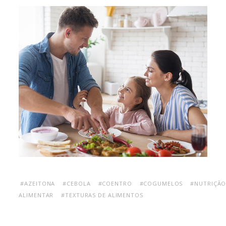
#AZEITONA
#CEBOLA
#COENTRO
#COGUMELOS
#NUTRIÇÃ
ALIMENTAR
#TEXTURAS DE ALIMENTOS