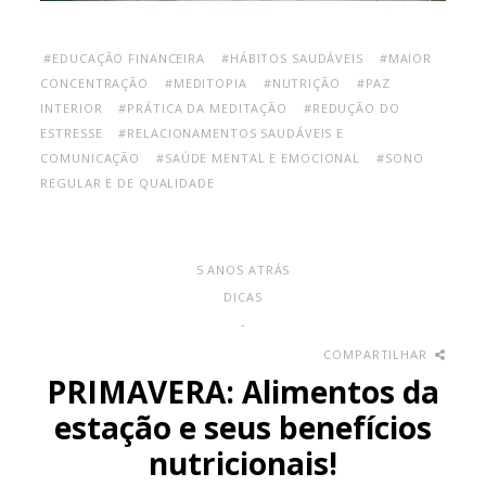
#EDUCAÇÃO FINANCEIRA
#HÁBITOS SAUDÁVEIS
#MAIOR
CONCENTRAÇÃO
#MEDITOPIA
#NUTRIÇÃO
#PAZ
INTERIOR
#PRÁTICA DA MEDITAÇÃO
#REDUÇÃO DO
ESTRESSE
#RELACIONAMENTOS SAUDÁVEIS E
COMUNICAÇÃO
#SAÚDE MENTAL E EMOCIONAL
#SONO
REGULAR E DE QUALIDADE
5 ANOS ATRÁS
DICAS
-
COMPARTILHAR
PRIMAVERA: Alimentos da
estação e seus benefícios
nutricionais!