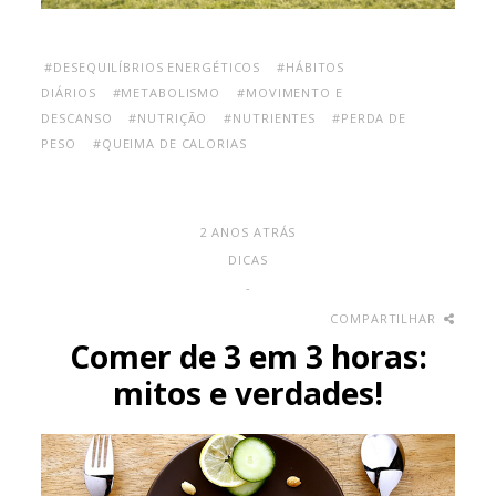
#DESEQUILÍBRIOS ENERGÉTICOS
#HÁBITOS
DIÁRIOS
#METABOLISMO
#MOVIMENTO E
DESCANSO
#NUTRIÇÃO
#NUTRIENTES
#PERDA DE
PESO
#QUEIMA DE CALORIAS
2 ANOS ATRÁS
DICAS
-
COMPARTILHAR
Comer de 3 em 3 horas:
mitos e verdades!