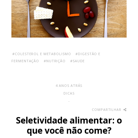
#COLESTEROL E METABOLISMO
#DIGESTÃO E
FERMENTAÇÃO
#NUTRIÇÃO
#SAUDE
4 ANOS ATRÁS
DICAS
-
COMPARTILHAR
Seletividade alimentar: o
que você não come?