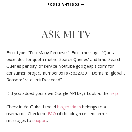
POSTS ANTIGOS
ASK MI TV
Error type: "Too Many Requests". Error message: "Quota
exceeded for quota metric 'Search Queries' and limit 'Search
Queries per day' of service 'youtube.googleapis.com' for
consumer 'project_number:951875632730'." Domain: "global".
Reason: "rateLimitExceeded".
Did you added your own Google API key? Look at the
help
.
Check in YouTube if the id
blogmarinab
belongs to a
username. Check the
FAQ
of the plugin or send error
messages to
support
.