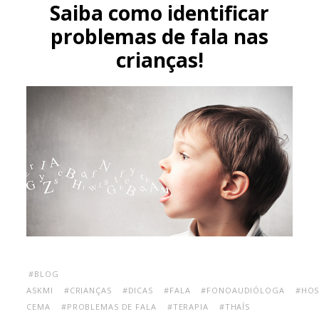
Saiba como identificar
problemas de fala nas
crianças!
#BLOG
ASKMI
#CRIANÇAS
#DICAS
#FALA
#FONOAUDIÓLOGA
#HOS
CEMA
#PROBLEMAS DE FALA
#TERAPIA
#THAÍS