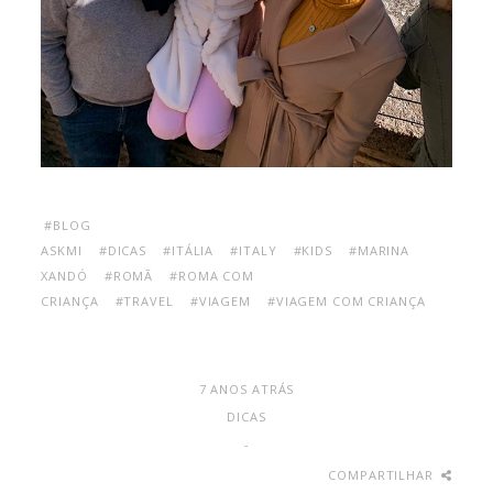
#BLOG
ASKMI
#DICAS
#ITÁLIA
#ITALY
#KIDS
#MARINA
XANDÓ
#ROMÃ
#ROMA COM
CRIANÇA
#TRAVEL
#VIAGEM
#VIAGEM COM CRIANÇA
7 ANOS ATRÁS
DICAS
-
COMPARTILHAR