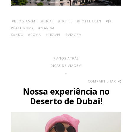
#BLOG ASKMI
#DICAS
#HOTEL
#HOTEL EDEN
#JK
PLACE ROMA
#MARINA
XANDÓ
#ROMÃ
#TRAVEL
#VIAGEM
7 ANOS ATRÁS
DICAS DE VIAGEM
-
COMPARTILHAR
Nossa experiência no
Deserto de Dubai!