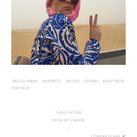
#BLOG ASKMI
#DESERTO
#DICAS
#DUBAI
#PLATINUM
HERITAGE
7 ANOS ATRÁS
DICAS DE VIAGEM
-
COMPARTILHAR