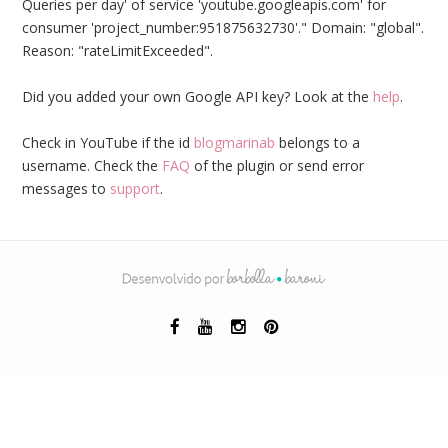
Queries per day' of service 'youtube.googleapis.com' for
consumer 'project_number:951875632730'." Domain: "global".
Reason: "rateLimitExceeded".
Did you added your own Google API key? Look at the
help
.
Check in YouTube if the id
blogmarinab
belongs to a
username. Check the
FAQ
of the plugin or send error
messages to
support
.