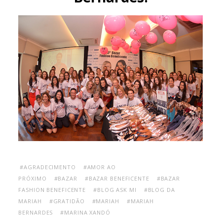
#AGRADECIMENTO
#AMOR AO
PRÓXIMO
#BAZAR
#BAZAR BENEFICENTE
#BAZAR
FASHION BENEFICENTE
#BLOG ASK MI
#BLOG DA
MARIAH
#GRATIDÃO
#MARIAH
#MARIAH
BERNARDES
#MARINA XANDÓ