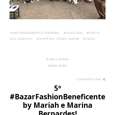
#EMPONDERAMENTO FEMININO
#PALESTRAS
#PONTA
DOS GANCHOS
#SHOPPING CIDADE JARDIM
#TALKS
8 ANOS ATRÁS
ASKMI NEWS
-
COMPARTILHAR
5º
#BazarFashionBeneficente
by Mariah e Marina
Bernardes!