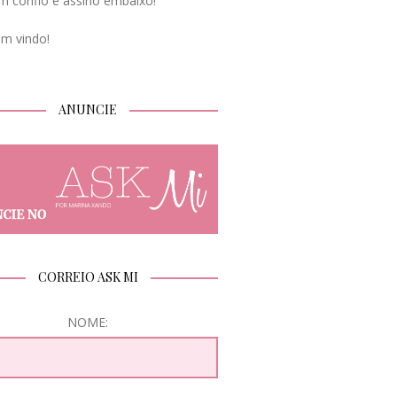
m confio e assino embaixo!
em vindo!
ANUNCIE
CORREIO ASK MI
NOME: