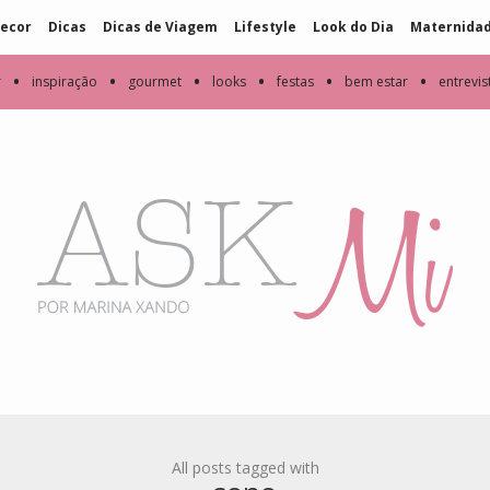
ecor
Dicas
Dicas de Viagem
Lifestyle
Look do Dia
Maternida
•
•
•
•
•
•
r
inspiração
gourmet
looks
festas
bem estar
entrevis
All posts tagged with