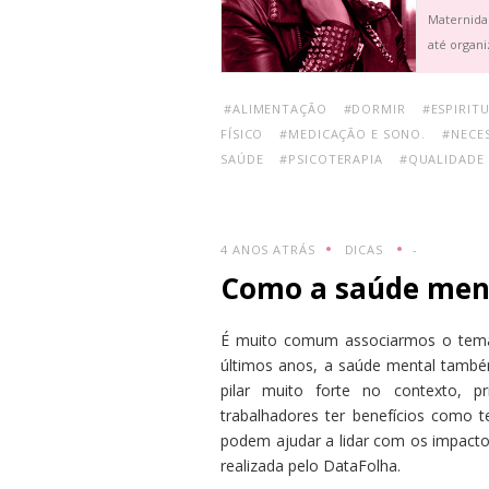
Maternida
até organi
#ALIMENTAÇÃO
#DORMIR
#ESPIRIT
FÍSICO
#MEDICAÇÃO E SONO.
#NECES
SAÚDE
#PSICOTERAPIA
#QUALIDADE
4 ANOS ATRÁS
DICAS
-
Como a saúde ment
É muito comum associarmos o tema “
últimos anos, a saúde mental tamb
pilar muito forte no contexto, 
trabalhadores ter benefícios como t
podem ajudar a lidar com os impact
realizada pelo DataFolha.