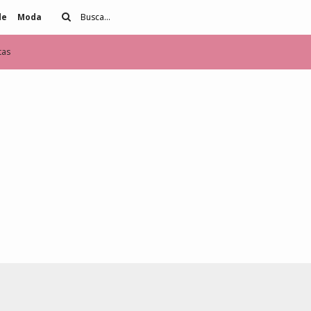
de
Moda
tas