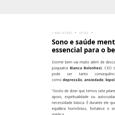
1 ANO ATRÁS
DICAS
-
Sono e saúde ment
essencial para o b
Dormir bem vai muito além de desca
psiquiatra
Bianca Bolonhezi
, CEO 
pode ser tanto consequênc
como
depressão
,
ansiedade
,
bipo
“Gosto de dizer que temos sete pilare
apoio, espiritualidade ou autocui
necessidade básica. É durante ele q
equilibra hormônios, fortalece o 
médica.