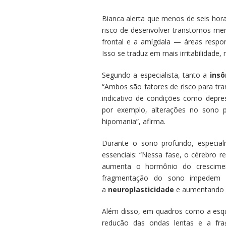
Bianca alerta que menos de seis hor
risco de desenvolver transtornos me
frontal e a amígdala — áreas respo
Isso se traduz em mais irritabilidade, 
Segundo a especialista, tanto a
insô
“Ambos são fatores de risco para tra
indicativo de condições como depres
por exemplo, alterações no sono p
hipomania”, afirma.
Durante o sono profundo, especial
essenciais: “Nessa fase, o cérebro 
aumenta o hormônio do crescimen
fragmentação do sono impedem 
a
neuroplasticidade
e aumentando a
Além disso, em quadros como a esqu
redução das ondas lentas e a fr