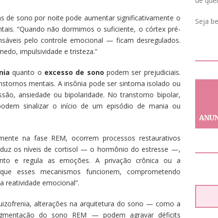
de que
as de sono por noite pode aumentar significativamente o
Seja b
ntais. “Quando não dormimos o suficiente, o córtex pré-
nsáveis pelo controle emocional — ficam desregulados.
medo, impulsividade e tristeza.”
nia
quanto o
excesso de sono
podem ser prejudiciais.
nstornos mentais. A insônia pode ser sintoma isolado ou
são, ansiedade ou bipolaridade. No transtorno bipolar,
odem sinalizar o início de um episódio de mania ou
mente na fase REM, ocorrem processos restaurativos
reduz os níveis de cortisol — o hormônio do estresse —,
to e regula as emoções. A privação crônica ou a
que esses mecanismos funcionem, comprometendo
 reatividade emocional”.
izofrenia, alterações na arquitetura do sono — como a
agmentação do sono REM — podem agravar déficits