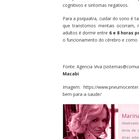
cognitivos e sintomas negativos.
Para a psiquiatra, cuidar do sono é
que transtornos mentais ocorram, 
adultos é dormir entre
6 e 8 horas p
o funcionamento do cérebro e como l
Fonte:
Agencia Viva
(
sistemas@comun
Macabi
Imagem: https://www.pneumocenter.co
bem-para-a-saude/
ESCRIT
Marin
Idealizado
dona de c
dicas adi