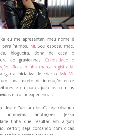
ixa eu me apresentar, meu nome é
, para íntimos,
Mi
. Sou esposa, mãe,
ada, blogueira, dona de casa e
tora de gravidinhas!
Curiosidade e
tação são a minha marca registrada.
surgiu a iniciativa de criar o
Ask Mi
.
um canal direto de interação entre
eitores e eu para ajudá-los com as
vidas e trocar experiências.
a idéia é "dar um help", seja olhando
s inúmeras anotações (essa
idade tinha que resultar em algum
cio, certo?) seja contando com dicas