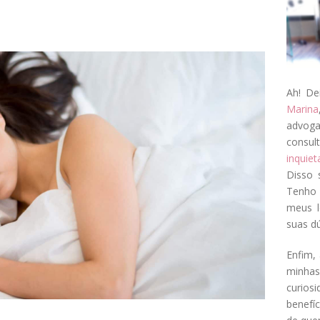
Ah! De
Marina
advog
consul
inquie
Disso 
Tenho 
meus l
suas dú
Enfim, 
minha
curios
benefí