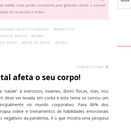
de AskMi, onde presta consultoria para grávidas, desde o enxoval
zação de recepções e festas.
UALIDADE OU AUTOCUIDADO
#EXERCÍCIO
SIDADE BÁSICA
#PILAR
 DO SONO
#REDE DE APOIO
#SONO
COMPARTILHAR
al afeta o seu corpo!
saúde” à exercícios, exames, dores físicas, mas, nos
ém deve ser levada em conta e este tema se tornou um
principalmente no mundo corporativo. Para 86% dos
erapia online e treinamentos de habilidades emocionais
os negativos da pandemia, é o que mostra uma pesquisa