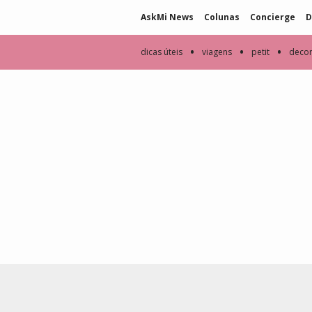
AskMi News
Colunas
Concierge
D
•
•
•
dicas úteis
viagens
petit
deco