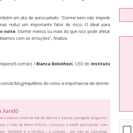
 também um ato de autocuidado. “Dormir bem não impede
mas reduz um importante fator de risco. O ideal para
or noite
. Dormir menos ou mais do que isso pode afetar
idamos com as emoções”, finaliza.
iquese5.com.br) /
Bianca Bolonhezi
, CEO do
Instituto
m.br/blog/equilibrio-do-sono-a-importancia-de-dormir-
O POR
a Xandó
ra e editora chefe do Ask Mi, Marina é esposa, advogada, blogueira,
asa e mãe da Maria Victoria. Começou o AskMi para passar suas
ante. Também é o cérebro - e coração - por trás do Concierge