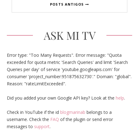
POSTS ANTIGOS
ASK MI TV
Error type: "Too Many Requests". Error message: "Quota
exceeded for quota metric 'Search Queries' and limit 'Search
Queries per day' of service 'youtube.googleapis.com' for
consumer 'project_number:951875632730'." Domain: "global".
Reason: "rateLimitExceeded".
Did you added your own Google API key? Look at the
help
.
Check in YouTube if the id
blogmarinab
belongs to a
username. Check the
FAQ
of the plugin or send error
messages to
support
.