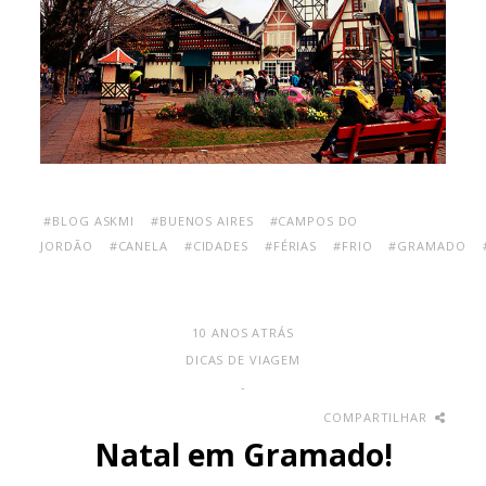
#BLOG ASKMI
#BUENOS AIRES
#CAMPOS DO
JORDÃO
#CANELA
#CIDADES
#FÉRIAS
#FRIO
#GRAMADO
10 ANOS ATRÁS
DICAS DE VIAGEM
-
COMPARTILHAR
Natal em Gramado!