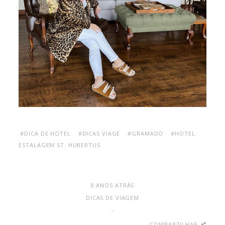
#DICA DE HOTEL
#DICAS VIAGE
#GRAMADO
#HOTEL
ESTALAGEM ST. HUBERTUS
8 ANOS ATRÁS
DICAS DE VIAGEM
-
COMPARTILHAR