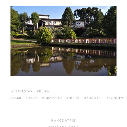
#BEM ESTAR
#BLOG
ASKMI
#DICAS
#GRAMADO
#HOTEL
#KUROTEL
#LONGEVID
9 ANOS ATRÁS