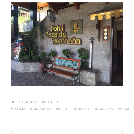
#BLOG ASKMI
#DICAS DE
VIAGEM
#GRAMADO
#NATAL
#VIAGEM
#VIAGENS
#VIAJAR