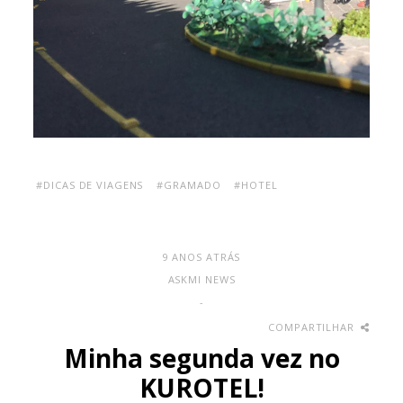
#DICAS DE VIAGENS
#GRAMADO
#HOTEL
9 ANOS ATRÁS
ASKMI NEWS
-
COMPARTILHAR
Minha segunda vez no
KUROTEL!