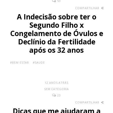
53
COMPARTILHAR
A Indecisão sobre ter o
Segundo Filho x
Congelamento de Óvulos e
Declínio da Fertilidade
após os 32 anos
#BEM ESTAR
#SAUDE
12 ANOS ATRÁS
SEM CATEGORIA
23
COMPARTILHAR
Dicas que me ajudaram a