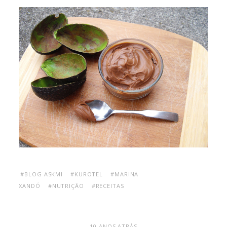
#BLOG ASKMI
#KUROTEL
#MARINA
XANDÓ
#NUTRIÇÃO
#RECEITAS
10 ANOS ATRÁS