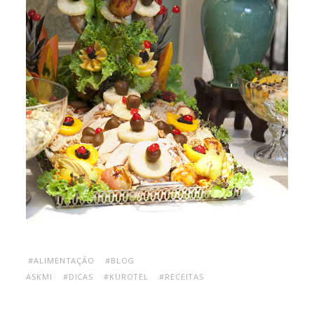
#ALIMENTAÇÃO
#BLOG
ASKMI
#DICAS
#KUROTEL
#RECEITAS