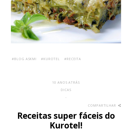
#BLOG ASKMI
#KUROTEL
#RECEITA
10 ANOS ATRÁS
DICAS
-
COMPARTILHAR
Receitas super fáceis do
Kurotel!