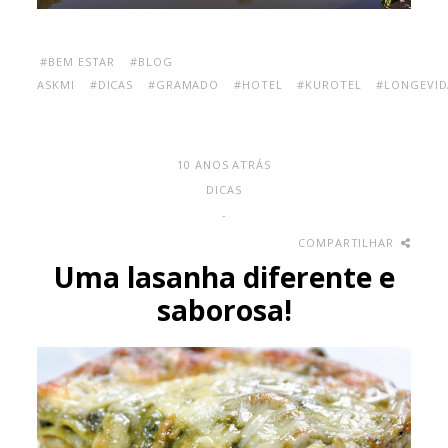
#BEM ESTAR
#BLOG
ASKMI
#DICAS
#GRAMADO
#HOTEL
#KUROTEL
#LONGEVID
10 ANOS ATRÁS
DICAS
-
COMPARTILHAR
Uma lasanha diferente e
saborosa!