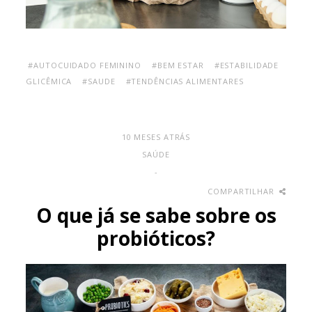
#AUTOCUIDADO FEMININO
#BEM ESTAR
#ESTABILIDADE
GLICÊMICA
#SAUDE
#TENDÊNCIAS ALIMENTARES
10 MESES ATRÁS
SAÚDE
-
COMPARTILHAR
O que já se sabe sobre os
probióticos?