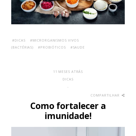
#DICAS
#MICRORGANISMOS VIVOS
(BACTÉRIAS)
#PROBIÓTICOS
#SAUDE
11 MESES ATRÁS
DICAS
-
COMPARTILHAR
Como fortalecer a
imunidade!