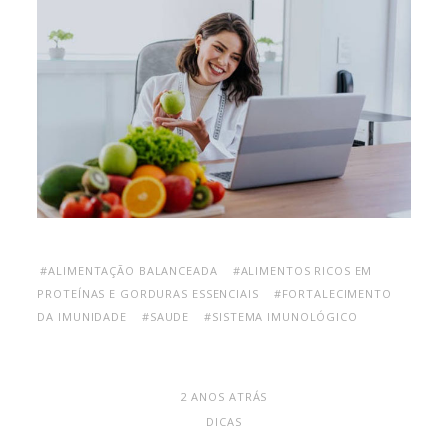
#ALIMENTAÇÃO BALANCEADA
#ALIMENTOS RICOS EM
PROTEÍNAS E GORDURAS ESSENCIAIS
#FORTALECIMENTO
DA IMUNIDADE
#SAUDE
#SISTEMA IMUNOLÓGICO
2 ANOS ATRÁS
DICAS
-