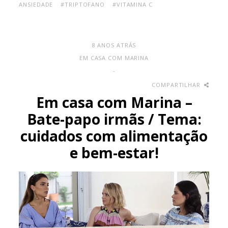
ANSIEDADE
#TRIPTOFANO
#VITAMINA C
8 ANOS ATRÁS
EM CASA COM MARINA
-
COMPARTILHAR
Em casa com Marina –
Bate-papo irmãs / Tema:
cuidados com alimentação
e bem-estar!