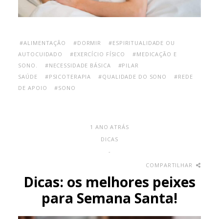
#ALIMENTAÇÃO
#DORMIR
#ESPIRITUALIDADE OU
AUTOCUIDADO
#EXERCÍCIO FÍSICO
#MEDICAÇÃO E
SONO.
#NECESSIDADE BÁSICA
#PILAR
SAÚDE
#PSICOTERAPIA
#QUALIDADE DO SONO
#REDE
DE APOIO
#SONO
1 ANO ATRÁS
DICAS
-
COMPARTILHAR
Dicas: os melhores peixes
para Semana Santa!