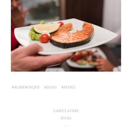
#ALIMENTAÇÃO
#DICAS
#PEIXES
5 ANOS ATRÁS
DICAS
-