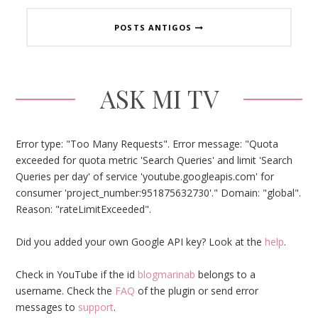
POSTS ANTIGOS
ASK MI TV
Error type: "Too Many Requests". Error message: "Quota
exceeded for quota metric 'Search Queries' and limit 'Search
Queries per day' of service 'youtube.googleapis.com' for
consumer 'project_number:951875632730'." Domain: "global".
Reason: "rateLimitExceeded".
Did you added your own Google API key? Look at the
help
.
Check in YouTube if the id
blogmarinab
belongs to a
username. Check the
FAQ
of the plugin or send error
messages to
support
.