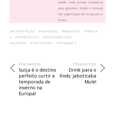
AskMi, onde presta consultoria
para grávidas, desde o enxoval
até organização de recepções e
festas.
#ALIMENTAÇÃO
#ANSIEDADE
#MAGNÉSIO
#ÔMEGA
3
#PROBIÓTICOS
#PROBLEMAS COM
ANSIEDADE
#TRIPTOFANO
#VITAMINA C
Post Anterior
Próximo Post
Suíça é o destino
Drink para o
perfeito curtir a
finds: Jaboticaba
temporada de
Mule!
inverno na
Europa!