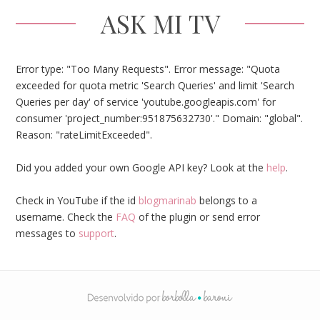
ASK MI TV
Error type: "Too Many Requests". Error message: "Quota
exceeded for quota metric 'Search Queries' and limit 'Search
Queries per day' of service 'youtube.googleapis.com' for
consumer 'project_number:951875632730'." Domain: "global".
Reason: "rateLimitExceeded".
Did you added your own Google API key? Look at the
help
.
Check in YouTube if the id
blogmarinab
belongs to a
username. Check the
FAQ
of the plugin or send error
messages to
support
.