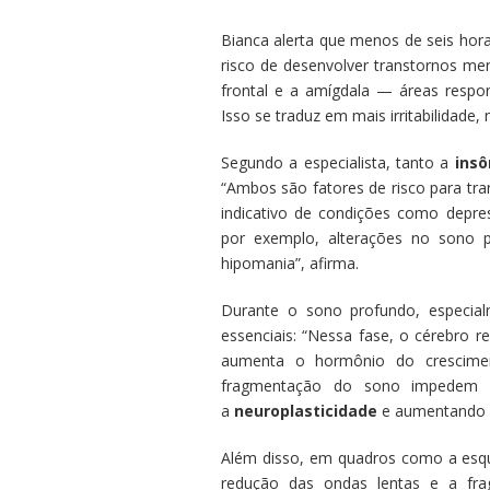
Bianca alerta que menos de seis hor
risco de desenvolver transtornos me
frontal e a amígdala — áreas respo
Isso se traduz em mais irritabilidade, 
Segundo a especialista, tanto a
insô
“Ambos são fatores de risco para tra
indicativo de condições como depres
por exemplo, alterações no sono p
hipomania”, afirma.
Durante o sono profundo, especial
essenciais: “Nessa fase, o cérebro 
aumenta o hormônio do crescimen
fragmentação do sono impedem 
a
neuroplasticidade
e aumentando a
Além disso, em quadros como a esqu
redução das ondas lentas e a fr