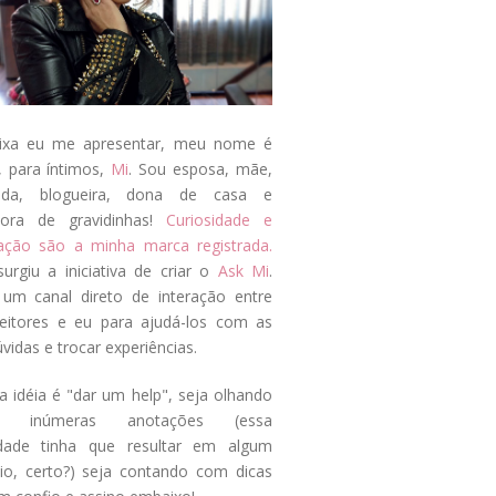
ixa eu me apresentar, meu nome é
, para íntimos,
Mi
. Sou esposa, mãe,
ada, blogueira, dona de casa e
tora de gravidinhas!
Curiosidade e
tação são a minha marca registrada.
surgiu a iniciativa de criar o
Ask Mi
.
um canal direto de interação entre
eitores e eu para ajudá-los com as
vidas e trocar experiências.
a idéia é "dar um help", seja olhando
s inúmeras anotações (essa
idade tinha que resultar em algum
cio, certo?) seja contando com dicas