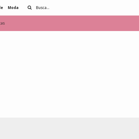
de
Moda
tas