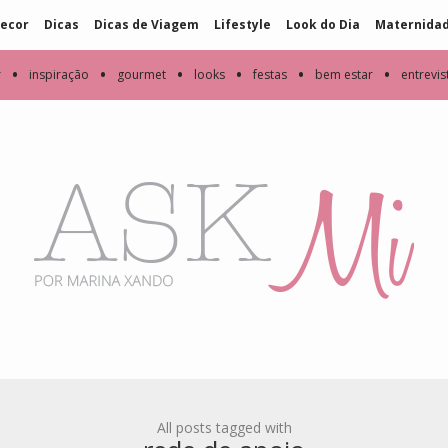
ecor
Dicas
Dicas de Viagem
Lifestyle
Look do Dia
Maternida
•
•
•
•
•
•
r
inspiração
gourmet
looks
festas
bem estar
entrevis
All posts tagged with