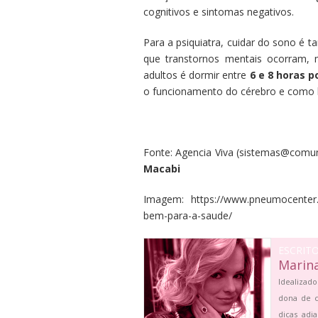
cognitivos e sintomas negativos.
Para a psiquiatra, cuidar do sono é
que transtornos mentais ocorram, 
adultos é dormir entre
6 e 8 horas p
o funcionamento do cérebro e como l
Fonte:
Agencia Viva
(
sistemas@comun
Macabi
Imagem: https://www.pneumocenter.co
bem-para-a-saude/
ESCRIT
Marin
Idealizado
dona de c
dicas adi