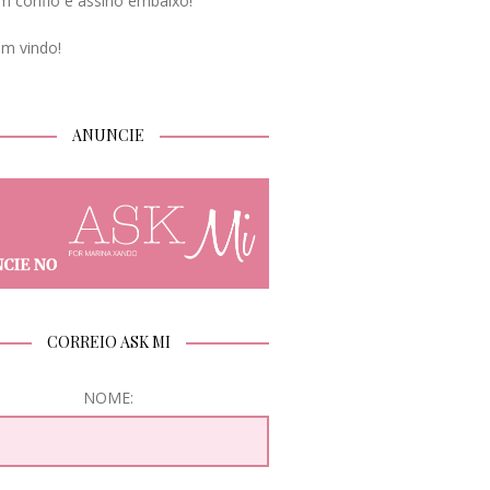
m confio e assino embaixo!
em vindo!
ANUNCIE
CORREIO ASK MI
NOME: