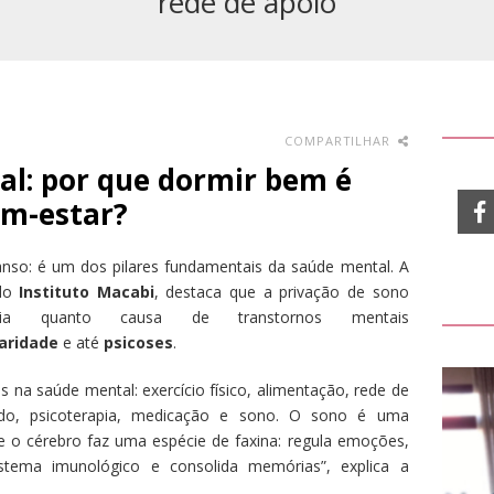
rede de apoio
COMPARTILHAR
al: por que dormir bem é
em-estar?
nso: é um dos pilares fundamentais da saúde mental. A
do
Instituto Macabi
, destaca que a privação de sono
ia quanto causa de transtornos mentais
laridade
e até
psicoses
.
s na saúde mental: exercício físico, alimentação, rede de
dado, psicoterapia, medicação e sono. O sono é uma
ue o cérebro faz uma espécie de faxina: regula emoções,
sistema imunológico e consolida memórias”, explica a