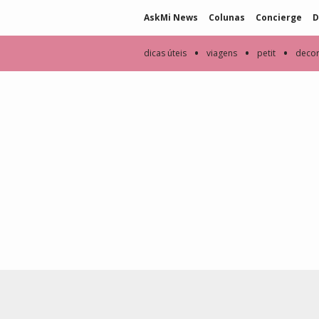
AskMi News
Colunas
Concierge
D
•
•
•
dicas úteis
viagens
petit
deco