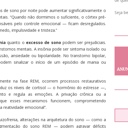
de que
as de sono por noite pode aumentar significativamente o
Seja b
ntais. “Quando não dormimos o suficiente, o córtex pré-
nsáveis pelo controle emocional — ficam desregulados.
medo, impulsividade e tristeza.”
nia
quanto o
excesso de sono
podem ser prejudiciais.
nstornos mentais. A insônia pode ser sintoma isolado ou
são, ansiedade ou bipolaridade. No transtorno bipolar,
odem sinalizar o início de um episódio de mania ou
mente na fase REM, ocorrem processos restaurativos
reduz os níveis de cortisol — o hormônio do estresse —,
to e regula as emoções. A privação crônica ou a
que esses mecanismos funcionem, comprometendo
 reatividade emocional”.
izofrenia, alterações na arquitetura do sono — como a
agmentação do sono REM — podem agravar déficits