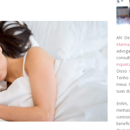
Ah! De
Marina
advog
consul
inquie
Disso 
Tenho 
meus l
suas dú
Enfim, 
minha
curios
benefí