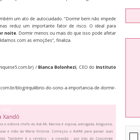
 também um ato de autocuidado. “Dormir bem não impede
mas reduz um importante fator de risco. O ideal para
or noite
. Dormir menos ou mais do que isso pode afetar
idamos com as emoções”, finaliza.
iquese5.com.br) /
Bianca Bolonhezi
, CEO do
Instituto
m.br/blog/equilibrio-do-sono-a-importancia-de-dormir-
O POR
a Xandó
ra e editora chefe do Ask Mi, Marina é esposa, advogada, blogueira,
asa e mãe da Maria Victoria. Começou o AskMi para passar suas
ante. Também é o cérebro - e coração - por trás do Concierge