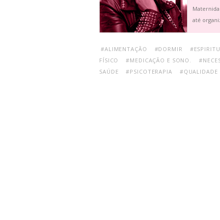
Maternida
até organi
#ALIMENTAÇÃO
#DORMIR
#ESPIRIT
FÍSICO
#MEDICAÇÃO E SONO.
#NECES
SAÚDE
#PSICOTERAPIA
#QUALIDADE