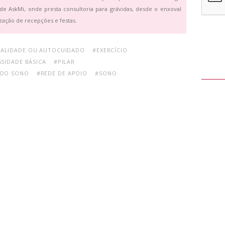
de AskMi, onde presta consultoria para grávidas, desde o enxoval
zação de recepções e festas.
UALIDADE OU AUTOCUIDADO
#EXERCÍCIO
SIDADE BÁSICA
#PILAR
 DO SONO
#REDE DE APOIO
#SONO