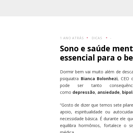
1 ANO ATRÁS
DICAS
-
Sono e saúde ment
essencial para o b
Dormir bem vai muito além de desca
psiquiatra
Bianca Bolonhezi
, CEO 
pode ser tanto consequênc
como
depressão
,
ansiedade
,
bipo
“Gosto de dizer que temos sete pilare
apoio, espiritualidade ou autocui
necessidade básica. É durante ele q
equilibra hormônios, fortalece o 
médica.