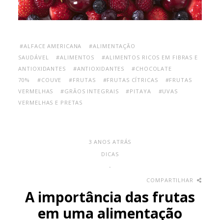
#ALFACE AMERICANA
#ALIMENTAÇÃO
SAUDÁVEL
#ALIMENTOS
#ALIMENTOS RICOS EM FIBRAS E
ANTIOXIDANTES
#ANTIOXIDANTES
#CHOCOLATE
70%
#COUVE
#FRUTAS
#FRUTAS CÍTRICAS
#FRUTAS
VERMELHAS
#GRÃOS INTEGRAIS
#PITAYA
#UVAS
VERMELHAS E PRETAS
3 ANOS ATRÁS
DICAS
-
COMPARTILHAR
A importância das frutas
em uma alimentação