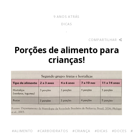
9 ANOS ATRÁS
DICAS
-
COMPARTILHAR
Porções de alimento para
crianças!
#ALIMENTO
#CARBOIDRATOS
#CRIANÇA
#DICAS
#DOCES