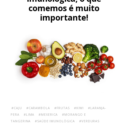
comemos é muito
importante!
#CAJU
#CARAMBOLA
#FRUTAS
#KIWI
#LARANJA-
PERA
#LIMA
#MEXERICA
#MORANGO E
TANGERINA
#SAÚDE IMUNOLÓGICA
#VERDURAS