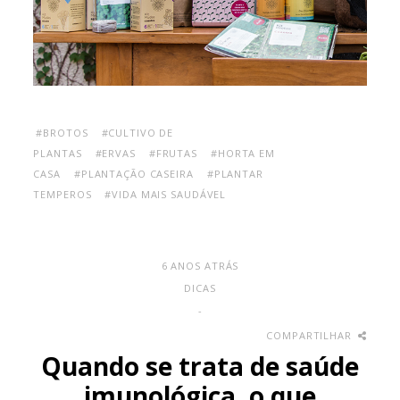
#BROTOS
#CULTIVO DE
PLANTAS
#ERVAS
#FRUTAS
#HORTA EM
CASA
#PLANTAÇÃO CASEIRA
#PLANTAR
TEMPEROS
#VIDA MAIS SAUDÁVEL
6 ANOS ATRÁS
DICAS
-
COMPARTILHAR
Quando se trata de saúde
imunológica, o que