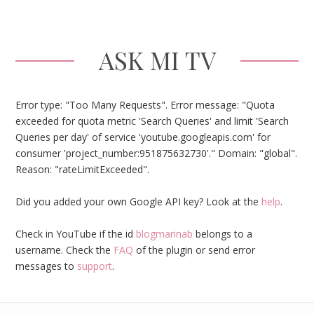
ASK MI TV
Error type: "Too Many Requests". Error message: "Quota
exceeded for quota metric 'Search Queries' and limit 'Search
Queries per day' of service 'youtube.googleapis.com' for
consumer 'project_number:951875632730'." Domain: "global".
Reason: "rateLimitExceeded".
Did you added your own Google API key? Look at the
help
.
Check in YouTube if the id
blogmarinab
belongs to a
username. Check the
FAQ
of the plugin or send error
messages to
support
.