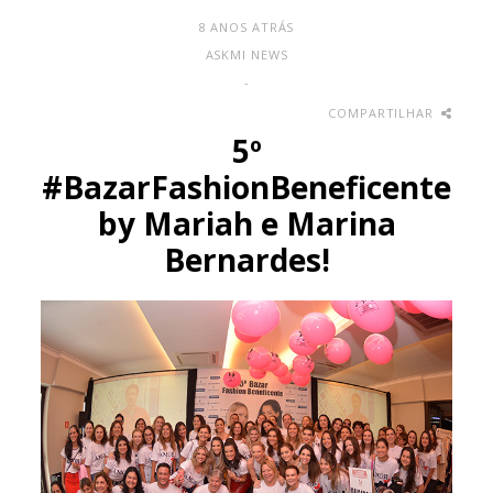
8 ANOS ATRÁS
ASKMI NEWS
-
COMPARTILHAR
5º
#BazarFashionBeneficente
by Mariah e Marina
Bernardes!