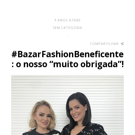
9 ANOS ATRÁS
SEM CATEGORIA
-
COMPARTILHAR
#BazarFashionBeneficente
: o nosso “muito obrigada”!