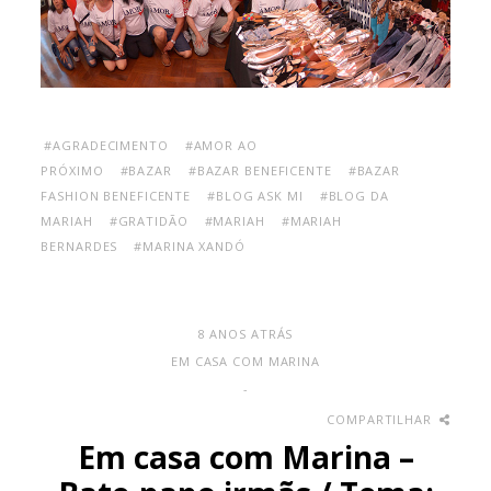
#AGRADECIMENTO
#AMOR AO
PRÓXIMO
#BAZAR
#BAZAR BENEFICENTE
#BAZAR
FASHION BENEFICENTE
#BLOG ASK MI
#BLOG DA
MARIAH
#GRATIDÃO
#MARIAH
#MARIAH
BERNARDES
#MARINA XANDÓ
8 ANOS ATRÁS
EM CASA COM MARINA
-
COMPARTILHAR
Em casa com Marina –