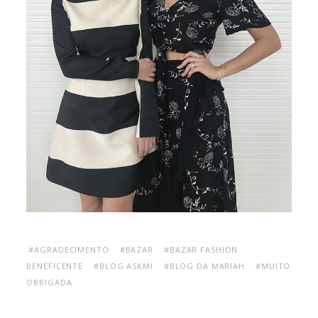
#AGRADECIMENTO
#BAZAR
#BAZAR FASHION
BENEFICENTE
#BLOG ASKMI
#BLOG DA MARIAH
#MUITO
OBRIGADA