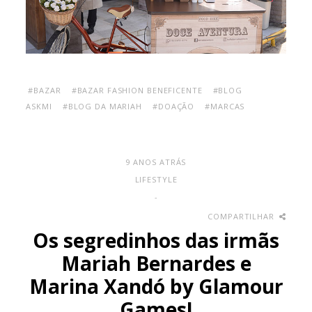
#BAZAR
#BAZAR FASHION BENEFICENTE
#BLOG
ASKMI
#BLOG DA MARIAH
#DOAÇÃO
#MARCAS
9 ANOS ATRÁS
LIFESTYLE
-
COMPARTILHAR
Os segredinhos das irmãs
Mariah Bernardes e
Marina Xandó by Glamour
Games!