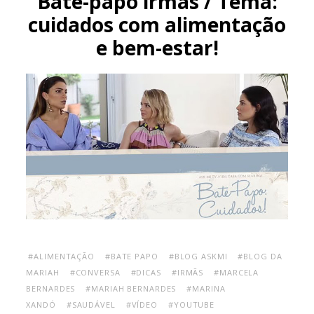
Bate-papo irmãs / Tema:
cuidados com alimentação
e bem-estar!
#ALIMENTAÇÃO
#BATE PAPO
#BLOG ASKMI
#BLOG DA
MARIAH
#CONVERSA
#DICAS
#IRMÃS
#MARCELA
BERNARDES
#MARIAH BERNARDES
#MARINA
XANDÓ
#SAUDÁVEL
#VÍDEO
#YOUTUBE