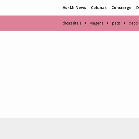
AskMi News
Colunas
Concierge
D
•
•
•
dicas úteis
viagens
petit
deco