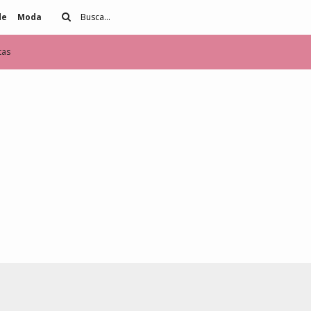
de
Moda
tas