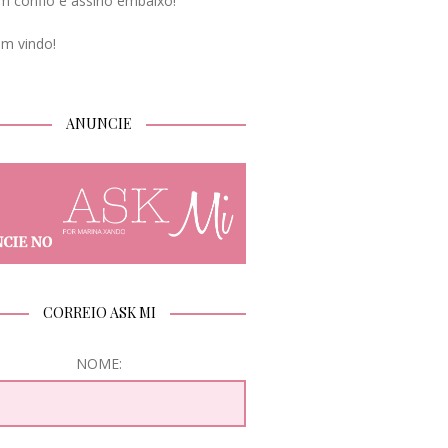
m confio e assino embaixo!
em vindo!
ANUNCIE
CORREIO ASK MI
NOME: