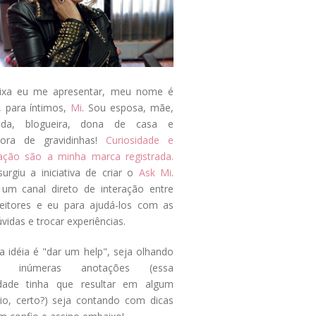
ixa eu me apresentar, meu nome é
, para íntimos,
Mi
. Sou esposa, mãe,
ada, blogueira, dona de casa e
tora de gravidinhas!
Curiosidade e
tação são a minha marca registrada.
surgiu a iniciativa de criar o
Ask Mi
.
um canal direto de interação entre
eitores e eu para ajudá-los com as
vidas e trocar experiências.
a idéia é "dar um help", seja olhando
s inúmeras anotações (essa
idade tinha que resultar em algum
cio, certo?) seja contando com dicas