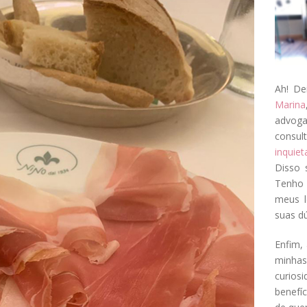
Ah! De
Marina
advog
consul
inquie
Disso 
Tenho 
meus l
suas dú
Enfim, 
minha
curios
benefí