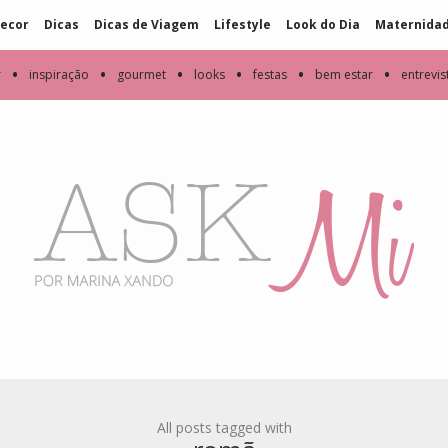
ecor
Dicas
Dicas de Viagem
Lifestyle
Look do Dia
Maternida
•
•
•
•
•
•
r
inspiração
gourmet
looks
festas
bem estar
entrevis
All posts tagged with