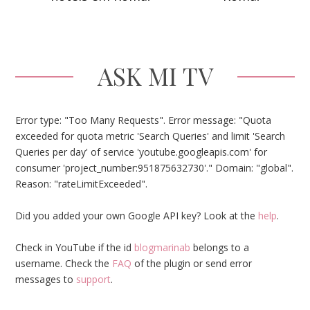
ASK MI TV
Error type: "Too Many Requests". Error message: "Quota
exceeded for quota metric 'Search Queries' and limit 'Search
Queries per day' of service 'youtube.googleapis.com' for
consumer 'project_number:951875632730'." Domain: "global".
Reason: "rateLimitExceeded".
Did you added your own Google API key? Look at the
help
.
Check in YouTube if the id
blogmarinab
belongs to a
username. Check the
FAQ
of the plugin or send error
messages to
support
.