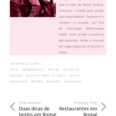
casa e mãe da Maria Victoria.
Começou o AskMi para passar
suas dicas adiante. Também é o
cérebro - e coração - por trás
do Concierge Maternidade
AskMi, onde presta consultoria
para grávidas, desde o enxoval
até organização de recepções e
festas.
#AUDIÊNCIA COM O
PAPA
#BENARRIVATI
#DICAS
#DICAS DE
VIAGEM
#LUXURY TRIPS TO ITALY
#PAPA
FRANCISCO
#ROMÃ
#TRAVEL
#VATICANO
Post Anterior
Próximo Post
Duas dicas de
Restaurantes em
hotéis em Roma!
Roma!