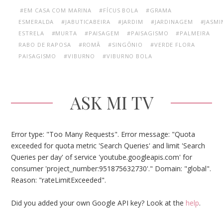
#EM CASA COM MARINA
#FÍCUS BOLA
#GRAMA
ESMERALDA
#JABUTICABEIRA
#JARDIM
#JARDINAGEM
#JASMI
ESTRELA
#MURTA
#PAISAGEM
#PAISAGISMO
#PALMEIRA
RABO DE RAPOSA
#ROMÃ
#SINGÔNIO
#VERDE FLORA
PAISAGISMO
#VIBURNO
#VIBURNO BOLA
ASK MI TV
Error type: "Too Many Requests". Error message: "Quota
exceeded for quota metric 'Search Queries' and limit 'Search
Queries per day' of service 'youtube.googleapis.com' for
consumer 'project_number:951875632730'." Domain: "global".
Reason: "rateLimitExceeded".
Did you added your own Google API key? Look at the
help
.