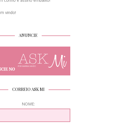
m confio e assino embaixo!
em vindo!
ANUNCIE
CORREIO ASK MI
NOME: