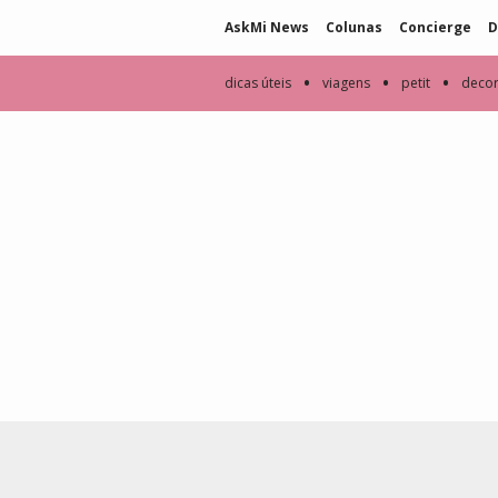
AskMi News
Colunas
Concierge
D
•
•
•
dicas úteis
viagens
petit
deco