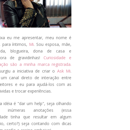
ixa eu me apresentar, meu nome é
, para íntimos,
Mi
. Sou esposa, mãe,
ada, blogueira, dona de casa e
tora de gravidinhas!
Curiosidade e
tação são a minha marca registrada.
surgiu a iniciativa de criar o
Ask Mi
.
um canal direto de interação entre
eitores e eu para ajudá-los com as
vidas e trocar experiências.
a idéia é "dar um help", seja olhando
s inúmeras anotações (essa
idade tinha que resultar em algum
cio, certo?) seja contando com dicas