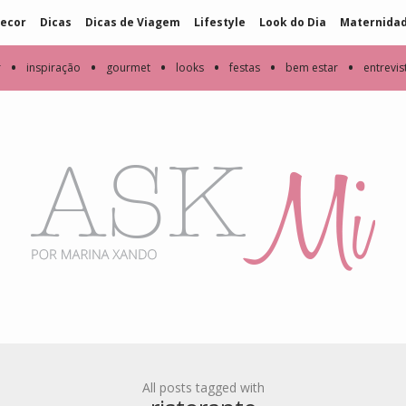
ecor
Dicas
Dicas de Viagem
Lifestyle
Look do Dia
Maternida
•
•
•
•
•
•
r
inspiração
gourmet
looks
festas
bem estar
entrevis
All posts tagged with