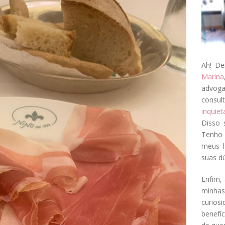
Ah! De
Marina
advog
consul
inquie
Disso 
Tenho 
meus l
suas dú
Enfim, 
minha
curios
benefí