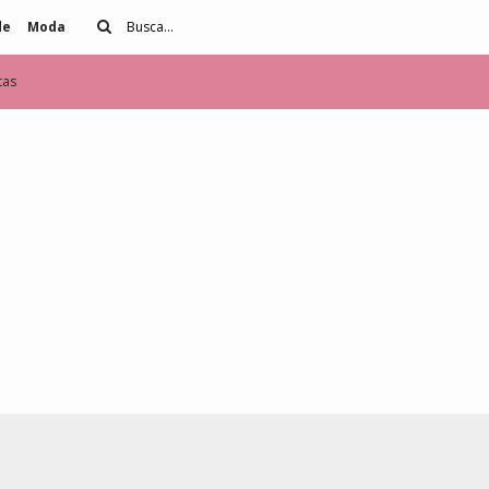
de
Moda
tas