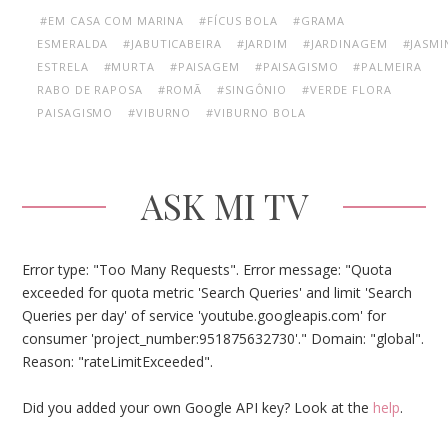
#EM CASA COM MARINA
#FÍCUS BOLA
#GRAMA
ESMERALDA
#JABUTICABEIRA
#JARDIM
#JARDINAGEM
#JASMI
ESTRELA
#MURTA
#PAISAGEM
#PAISAGISMO
#PALMEIRA
RABO DE RAPOSA
#ROMÃ
#SINGÔNIO
#VERDE FLORA
PAISAGISMO
#VIBURNO
#VIBURNO BOLA
ASK MI TV
Error type: "Too Many Requests". Error message: "Quota
exceeded for quota metric 'Search Queries' and limit 'Search
Queries per day' of service 'youtube.googleapis.com' for
consumer 'project_number:951875632730'." Domain: "global".
Reason: "rateLimitExceeded".
Did you added your own Google API key? Look at the
help
.