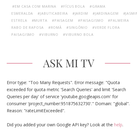
#EM CASA COM MARINA
#FÍCUS BOLA
#GRAMA
ESMERALDA
#JABUTICABEIRA
#JARDIM
#JARDINAGEM
#JASMI
ESTRELA
#MURTA
#PAISAGEM
#PAISAGISMO
#PALMEIRA
RABO DE RAPOSA
#ROMÃ
#SINGÔNIO
#VERDE FLORA
PAISAGISMO
#VIBURNO
#VIBURNO BOLA
ASK MI TV
Error type: "Too Many Requests". Error message: "Quota
exceeded for quota metric 'Search Queries' and limit 'Search
Queries per day' of service 'youtube.googleapis.com' for
consumer 'project_number:951875632730'." Domain: "global".
Reason: "rateLimitExceeded".
Did you added your own Google API key? Look at the
help
.