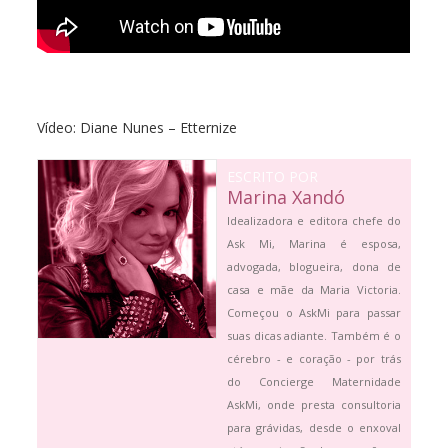
Vídeo: Diane Nunes – Etternize
ESCRITO POR
Marina Xandó
Idealizadora e editora chefe do
Ask Mi, Marina é esposa,
advogada, blogueira, dona de
casa e mãe da Maria Victoria.
Começou o AskMi para passar
suas dicas adiante. Também é o
cérebro - e coração - por trás
do Concierge Maternidade
AskMi, onde presta consultoria
para grávidas, desde o enxoval