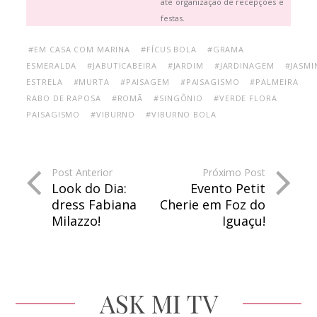
até organização de recepções e
festas.
#EM CASA COM MARINA
#FÍCUS BOLA
#GRAMA
ESMERALDA
#JABUTICABEIRA
#JARDIM
#JARDINAGEM
#JASMI
ESTRELA
#MURTA
#PAISAGEM
#PAISAGISMO
#PALMEIRA
RABO DE RAPOSA
#ROMÃ
#SINGÔNIO
#VERDE FLORA
PAISAGISMO
#VIBURNO
#VIBURNO BOLA
Post Anterior
Próximo Post
Look do Dia:
Evento Petit
dress Fabiana
Cherie em Foz do
Milazzo!
Iguaçu!
ASK MI TV