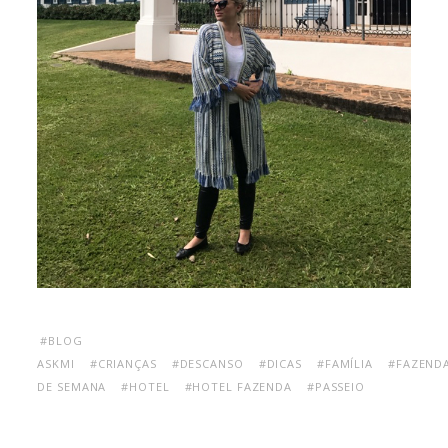
#BLOG
ASKMI
#CRIANÇAS
#DESCANSO
#DICAS
#FAMÍLIA
#FAZEND
DE SEMANA
#HOTEL
#HOTEL FAZENDA
#PASSEIO