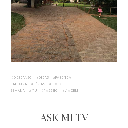
#DESCANSO
#DICAS
#FAZENDA
CAPOAVA
#FÉRIAS
#FIM DE
SEMANA
#ITU
#PASSEIO
#VIAGEM
ASK MI TV