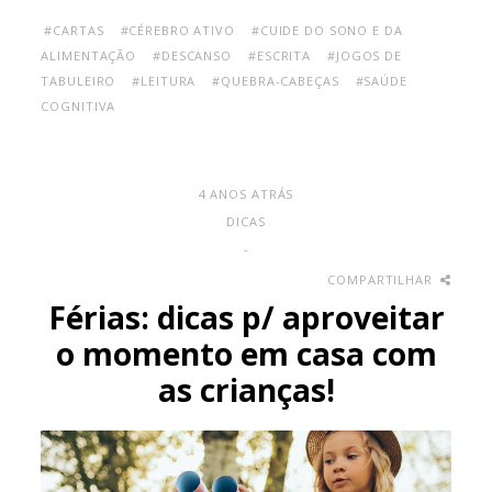
#CARTAS
#CÉREBRO ATIVO
#CUIDE DO SONO E DA
ALIMENTAÇÃO
#DESCANSO
#ESCRITA
#JOGOS DE
TABULEIRO
#LEITURA
#QUEBRA-CABEÇAS
#SAÚDE
COGNITIVA
4 ANOS ATRÁS
DICAS
-
COMPARTILHAR
Férias: dicas p/ aproveitar
o momento em casa com
as crianças!