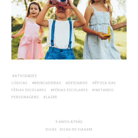
#ATIVIDADES
LÚDICAS
#BRINCADEIRAS
#DESCANSO
#ÉPOCA DAS
FÉRIAS ESCOLARES
#FÉRIAS ESCOLARES
#IMITANDO
PERSONAGENS
#LAZER
9 ANOS ATRÁS
DICAS
DICAS DE VIAGEM
-