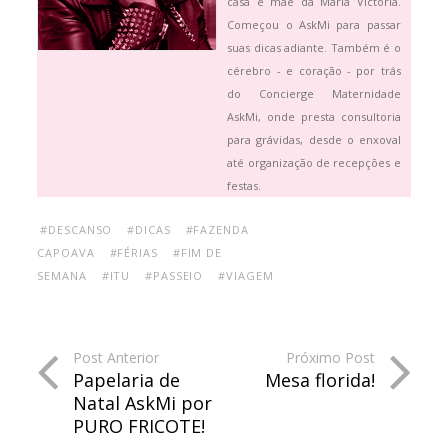
casa e mãe da Maria Victoria.
Começou o AskMi para passar
suas dicas adiante. Também é o
cérebro - e coração - por trás
do Concierge Maternidade
AskMi, onde presta consultoria
para grávidas, desde o enxoval
até organização de recepções e
festas.
#DESCANSO
#DICAS
#FAZENDA
CAPOAVA
#FÉRIAS
#FIM DE
SEMANA
#ITU
#PASSEIO
#VIAGEM
Post Anterior
Próximo Post
Papelaria de
Mesa florida!
Natal AskMi por
PURO FRICOTE!