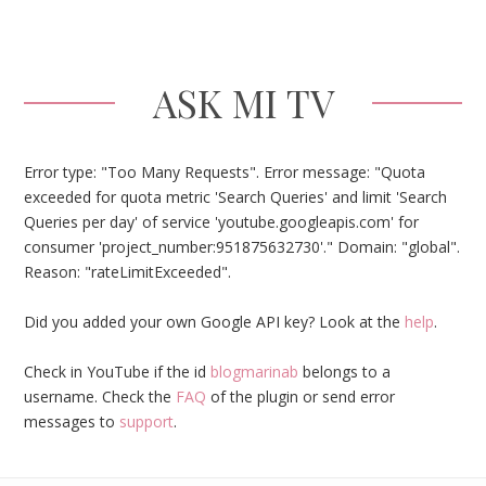
ASK MI TV
Error type: "Too Many Requests". Error message: "Quota
exceeded for quota metric 'Search Queries' and limit 'Search
Queries per day' of service 'youtube.googleapis.com' for
consumer 'project_number:951875632730'." Domain: "global".
Reason: "rateLimitExceeded".
Did you added your own Google API key? Look at the
help
.
Check in YouTube if the id
blogmarinab
belongs to a
username. Check the
FAQ
of the plugin or send error
messages to
support
.