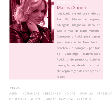
ESCRITO POR
Marina Xandó
Idealizadora e editora chefe do
Ask Mi, Marina é esposa,
advogada, blogueira, dona de
casa e mãe da Maria Victoria.
Começou o AskMi para passar
suas dicas adiante. Também é o
cérebro - e coração - por trás
do Concierge Maternidade
AskMi, onde presta consultoria
para grávidas, desde o enxoval
até organização de recepções e
festas.
#BLOG
ASKMI
#CRIANÇAS
#DESCANSO
#DICAS
#FAMÍLIA
#FAZEND
DE SEMANA
#HOTEL
#HOTEL FAZENDA
#PASSEIO