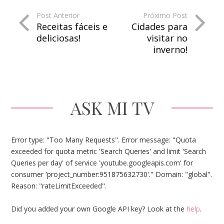
Post Anterior
Próximo Post
Receitas fáceis e
Cidades para
deliciosas!
visitar no
inverno!
ASK MI TV
Error type: "Too Many Requests". Error message: "Quota
exceeded for quota metric 'Search Queries' and limit 'Search
Queries per day' of service 'youtube.googleapis.com' for
consumer 'project_number:951875632730'." Domain: "global".
Reason: "rateLimitExceeded".
Did you added your own Google API key? Look at the
help
.