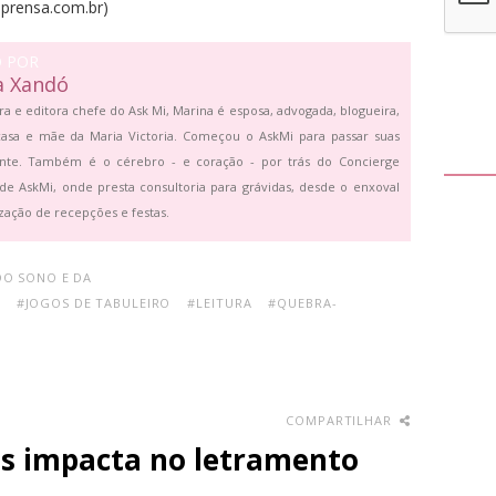
prensa.com.br)
O POR
a Xandó
ra e editora chefe do Ask Mi, Marina é esposa, advogada, blogueira,
asa e mãe da Maria Victoria. Começou o AskMi para passar suas
ante. Também é o cérebro - e coração - por trás do Concierge
de AskMi, onde presta consultoria para grávidas, desde o enxoval
zação de recepções e festas.
DO SONO E DA
#JOGOS DE TABULEIRO
#LEITURA
#QUEBRA-
COMPARTILHAR
as impacta no letramento