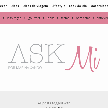
ecor
Dicas
Dicas de Viagem
Lifestyle
Look do Dia
Maternida
•
•
•
•
•
•
r
inspiração
gourmet
looks
festas
bem estar
entrevis
All posts tagged with