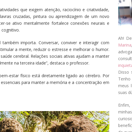
 atividades que exigem atenção, raciocínio e criatividade,
palavras cruzadas, pintura ou aprendizagem de um novo
ter-se ativo mentalmente fortalece conexões neurais e
 cognitivo.
Ah! De
l também importa. Conversar, conviver e interagir com
Marina
timular a mente, reduzir o estresse e melhorar o humor.
advog
saúde cerebral. Relações sociais ativas ajudam a manter
consul
mente na terceira idade”, destaca o professor.
inquie
Disso 
bem-estar físico está diretamente ligado ao cérebro. Por
Tenho 
ares essenciais para manter a memória e a concentração em
meus l
suas dú
Enfim, 
minha
curios
benefí