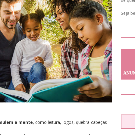
de que
Seja b
imulem a mente
, como leitura, jogos, quebra-cabeças