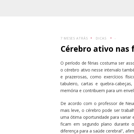
7 MESES ATRÁS
DICAS
-
Cérebro ativo nas f
O período de férias costuma ser ass
o cérebro ativo nesse intervalo també
e prazerosas, como exercícios físic
tabuleiro, cartas e quebra-cabeças
memória e contribuem para um envel
De acordo com o professor de Neurol
mais leve, o cérebro pode ser trabal
uma ótima oportunidade para variar e
ficam em segundo plano durante 
diferença para a saúde cerebral”, afi