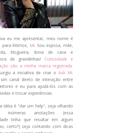
ixa eu me apresentar, meu nome é
, para íntimos,
Mi
. Sou esposa, mãe,
ada, blogueira, dona de casa e
tora de gravidinhas!
Curiosidade e
tação são a minha marca registrada.
surgiu a iniciativa de criar o
Ask Mi
.
um canal direto de interação entre
eitores e eu para ajudá-los com as
vidas e trocar experiências.
a idéia é "dar um help", seja olhando
s inúmeras anotações (essa
idade tinha que resultar em algum
cio, certo?) seja contando com dicas