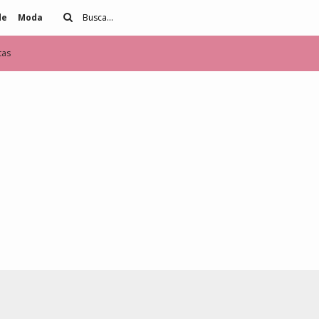
de
Moda
tas