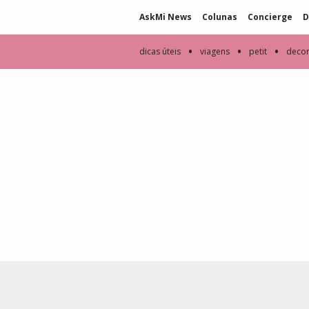
AskMi News
Colunas
Concierge
D
•
•
•
dicas úteis
viagens
petit
deco