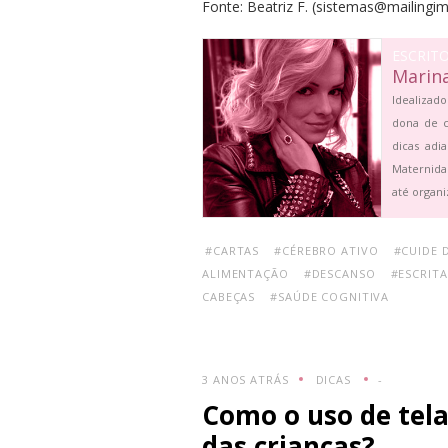
Fonte:
Beatriz F.
(
sistemas@mailingim
ESCRIT
Marin
Idealizado
dona de c
dicas adi
Maternida
até organi
#CARTAS
#CÉREBRO ATIVO
#CUIDE 
ALIMENTAÇÃO
#DESCANSO
#ESCRITA
CABEÇAS
#SAÚDE COGNITIVA
3 ANOS ATRÁS
DICAS
-
Como o uso de tel
das crianças?