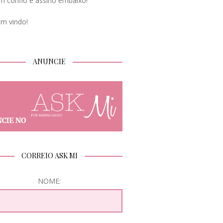
m confio e assino embaixo!
em vindo!
ANUNCIE
CORREIO ASK MI
NOME: