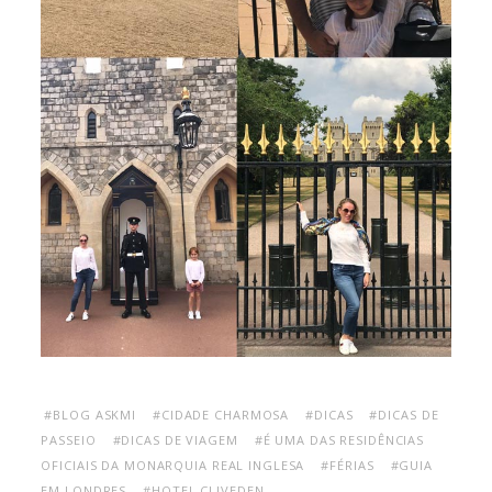
#BLOG ASKMI
#CIDADE CHARMOSA
#DICAS
#DICAS DE
PASSEIO
#DICAS DE VIAGEM
#É UMA DAS RESIDÊNCIAS
OFICIAIS DA MONARQUIA REAL INGLESA
#FÉRIAS
#GUIA
EM LONDRES
#HOTEL CLIVEDEN