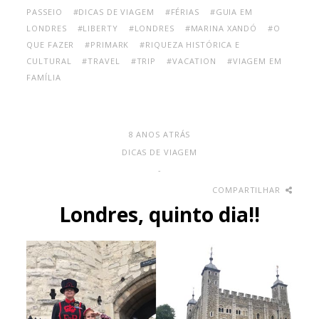
PASSEIO
#DICAS DE VIAGEM
#FÉRIAS
#GUIA EM
LONDRES
#LIBERTY
#LONDRES
#MARINA XANDÓ
#O
QUE FAZER
#PRIMARK
#RIQUEZA HISTÓRICA E
CULTURAL
#TRAVEL
#TRIP
#VACATION
#VIAGEM EM
FAMÍLIA
8 ANOS ATRÁS
DICAS DE VIAGEM
-
COMPARTILHAR
Londres, quinto dia!!