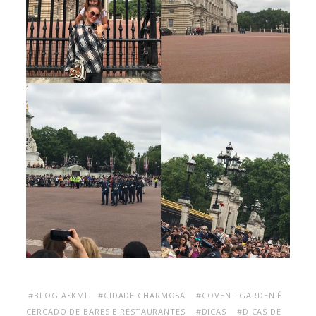
#BLOG ASKMI
#CIDADE CHARMOSA
#COVENT GARDEN É
CERCADO DE BARES E RESTAURANTES
#DICAS
#DICAS DE