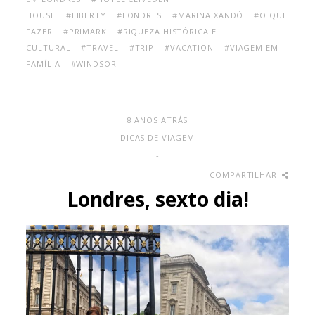
HOUSE
#LIBERTY
#LONDRES
#MARINA XANDÓ
#O QUE
FAZER
#PRIMARK
#RIQUEZA HISTÓRICA E
CULTURAL
#TRAVEL
#TRIP
#VACATION
#VIAGEM EM
FAMÍLIA
#WINDSOR
8 ANOS ATRÁS
DICAS DE VIAGEM
-
COMPARTILHAR
Londres, sexto dia!