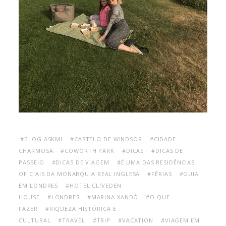
#BLOG ASKMI
#CASTELO DE WINDSOR
#CIDADE
CHARMOSA
#COWORTH PARK
#DICAS
#DICAS DE
PASSEIO
#DICAS DE VIAGEM
#É UMA DAS RESIDÊNCIAS
OFICIAIS DA MONARQUIA REAL INGLESA
#FÉRIAS
#GUIA
EM LONDRES
#HOTEL CLIVEDEN
HOUSE
#LONDRES
#MARINA XANDÓ
#O QUE
FAZER
#RIQUEZA HISTÓRICA E
CULTURAL
#TRAVEL
#TRIP
#VACATION
#VIAGEM EM