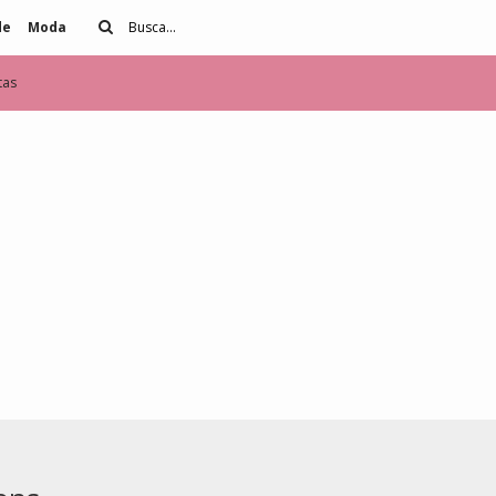
de
Moda
tas