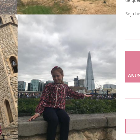
de que
Seja b