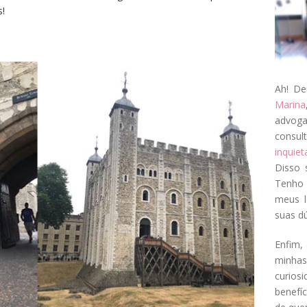
s!
Ah! De
Marina
advog
consul
inquie
Disso 
Tenho 
meus l
suas dú
Enfim, 
minha
curios
benefí