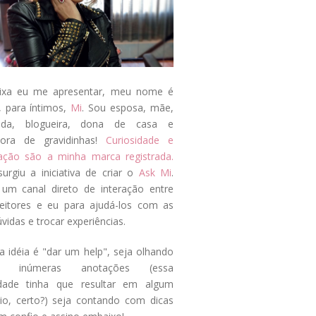
ixa eu me apresentar, meu nome é
, para íntimos,
Mi
. Sou esposa, mãe,
ada, blogueira, dona de casa e
tora de gravidinhas!
Curiosidade e
tação são a minha marca registrada.
surgiu a iniciativa de criar o
Ask Mi
.
um canal direto de interação entre
eitores e eu para ajudá-los com as
vidas e trocar experiências.
a idéia é "dar um help", seja olhando
s inúmeras anotações (essa
idade tinha que resultar em algum
cio, certo?) seja contando com dicas