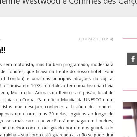
vienne Westwood e Commes des Garç
-
COMPARTILHAR
!!
os sem motorista, mas foi bem programado, modéstia à
e Londres, que ficava na frente do nosso hotel- Four
of London) é uma das principais atrações da capital
 Rio Tâmisa em 1078, a fortaleza tem uma história cheia
oeda, Mostra dos Animais do Reino e até prisão, local de
das Joias da Coroa, Patrimônio Mundial da UNESCO e um
turistas que desejam conhecer a história de Londres.
apenas uma torre, mas 20 delas, erguidas ao longo de
gressos mais caros que você terá que pagar em Londres,
a ainda melhor com o tour guiado por um dos guardas do
da rainha – sua coroa está guardada ali- não se pode tirar