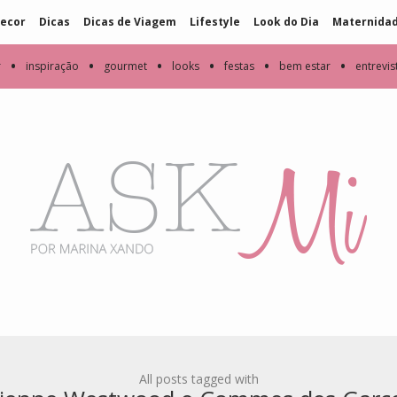
ecor
Dicas
Dicas de Viagem
Lifestyle
Look do Dia
Maternida
•
•
•
•
•
•
r
inspiração
gourmet
looks
festas
bem estar
entrevis
All posts tagged with