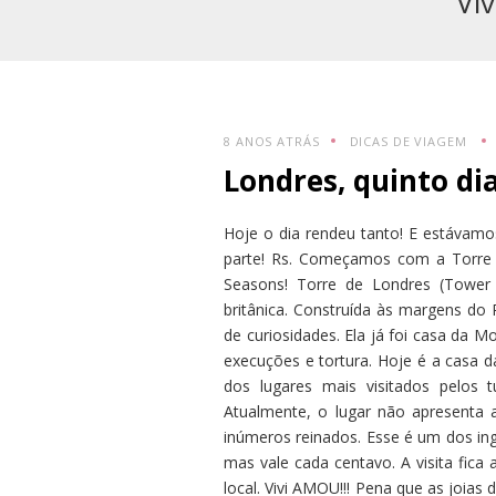
Vi
8 ANOS ATRÁS
DICAS DE VIAGEM
Londres, quinto dia
Hoje o dia rendeu tanto! E estávam
parte! Rs. Começamos com a Torre d
Seasons! Torre de Londres (Tower 
britânica. Construída às margens do
de curiosidades. Ela já foi casa da M
execuções e tortura. Hoje é a casa 
dos lugares mais visitados pelos 
Atualmente, o lugar não apresenta 
inúmeros reinados. Esse é um dos in
mas vale cada centavo. A visita fic
local. Vivi AMOU!!! Pena que as joias 