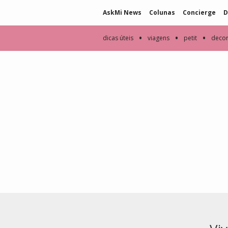
AskMi News
Colunas
Concierge
D
•
•
•
dicas úteis
viagens
petit
deco