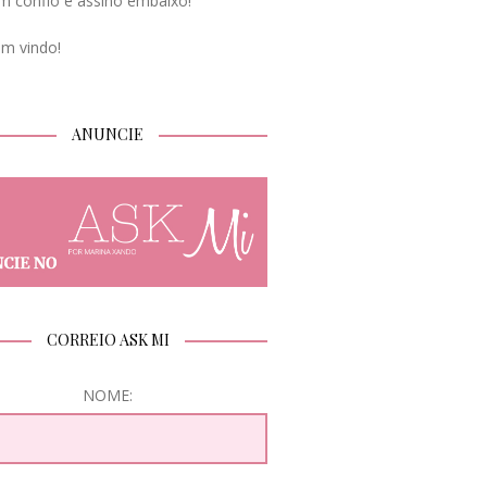
m confio e assino embaixo!
em vindo!
ANUNCIE
CORREIO ASK MI
NOME: