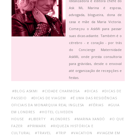
Idealizadora e editora chefe do
Ask Mi, Marina é esposa,
advogada, blogueira, dona de
casa e mãe da Maria Victoria.
Começou o AskMi para passar
suas dicas adiante. Também é o
cérebro - e coração - por trás
do Concierge Maternidade
AskMi, onde presta consultoria
para grávidas, desde o enxoval
até organização de recepções e
festas.
#BLOG ASKMI
#CIDADE CHARMOSA
#DICAS
#DICAS DE
PASSEIO
#DICAS DE VIAGEM
#É UMA DAS RESIDÊNCIAS
OFICIAIS DA MONARQUIA REAL INGLESA
#FÉRIAS
#GUIA
EM LONDRES
#HOTEL CLIVEDEN
HOUSE
#LIBERTY
#LONDRES
#MARINA XANDÓ
#O QUE
FAZER
#PRIMARK
#RIQUEZA HISTÓRICA E
CULTURAL
#TRAVEL
#TRIP
#VACATION
#VIAGEM EM