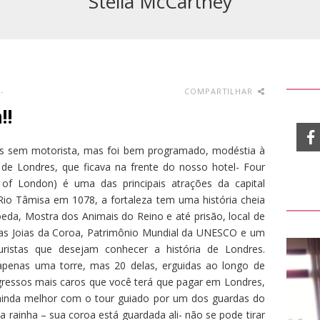
Stella McCartney
-
COMPARTILHAR
!!
os sem motorista, mas foi bem programado, modéstia à
e Londres, que ficava na frente do nosso hotel- Four
of London) é uma das principais atrações da capital
 Rio Tâmisa em 1078, a fortaleza tem uma história cheia
oeda, Mostra dos Animais do Reino e até prisão, local de
das Joias da Coroa, Patrimônio Mundial da UNESCO e um
turistas que desejam conhecer a história de Londres.
apenas uma torre, mas 20 delas, erguidas ao longo de
gressos mais caros que você terá que pagar em Londres,
a ainda melhor com o tour guiado por um dos guardas do
da rainha – sua coroa está guardada ali- não se pode tirar