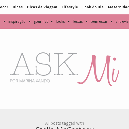
ecor
Dicas
Dicas de Viagem
Lifestyle
Look do Dia
Maternida
•
•
•
•
•
•
r
inspiração
gourmet
looks
festas
bem estar
entrevis
All posts tagged with