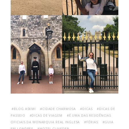
#BLOG ASKMI
#CIDADE CHARMOSA
#DICAS
#DICAS DE
PASSEIO
#DICAS DE VIAGEM
#É UMA DAS RESIDÊNCIAS
OFICIAIS DA MONARQUIA REAL INGLESA
#FÉRIAS
#GUIA
EM LONDRES
#HOTEL CLIVEDEN