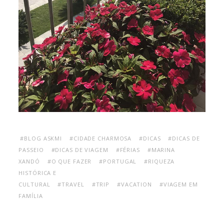
#BLOG ASKMI
#CIDADE CHARMOSA
#DICAS
#DICAS DE
PASSEIO
#DICAS DE VIAGEM
#FÉRIAS
#MARINA
XANDÓ
#O QUE FAZER
#PORTUGAL
#RIQUEZA
HISTÓRICA E
CULTURAL
#TRAVEL
#TRIP
#VACATION
#VIAGEM EM
FAMÍLIA