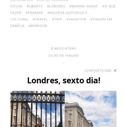
HOUSE
#LIBERTY
#LONDRES
#MARINA XANDÓ
#O QUE
FAZER
#PRIMARK
#RIQUEZA HISTÓRICA E
CULTURAL
#TRAVEL
#TRIP
#VACATION
#VIAGEM EM
FAMÍLIA
#WINDSOR
8 ANOS ATRÁS
DICAS DE VIAGEM
-
COMPARTILHAR
Londres, sexto dia!