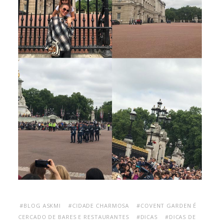
#BLOG ASKMI
#CIDADE CHARMOSA
#COVENT GARDEN É
CERCADO DE BARES E RESTAURANTES
#DICAS
#DICAS DE