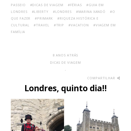
PASSEIO
#DICAS DE VIAGEM
#FÉRIAS
#GUIA EM
LONDRES
#LIBERTY
#LONDRES
#MARINA XANDÓ
#O
QUE FAZER
#PRIMARK
#RIQUEZA HISTÓRICA E
CULTURAL
#TRAVEL
#TRIP
#VACATION
#VIAGEM EM
FAMÍLIA
8 ANOS ATRÁS
DICAS DE VIAGEM
-
COMPARTILHAR
Londres, quinto dia!!