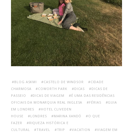
#BLOG ASKMI
#CASTELO DE WINDSOR
#CIDADE
CHARMOSA
#COWORTH PARK
#DICAS
#DICAS DE
PASSEIO
#DICAS DE VIAGEM
#É UMA DAS RESIDÊNCIAS
OFICIAIS DA MONARQUIA REAL INGLESA
#FÉRIAS
#GUIA
EM LONDRES
#HOTEL CLIVEDEN
HOUSE
#LONDRES
#MARINA XANDÓ
#O QUE
FAZER
#RIQUEZA HISTÓRICA E
CULTURAL
#TRAVEL
#TRIP
#VACATION
#VIAGEM EM