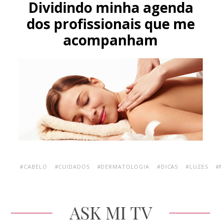
Dividindo minha agenda
dos profissionais que me
acompanham
#CABELO
#CUIDADOS
#DERMATOLOGIA
#DICAS
#LUZES
#
ASK MI TV