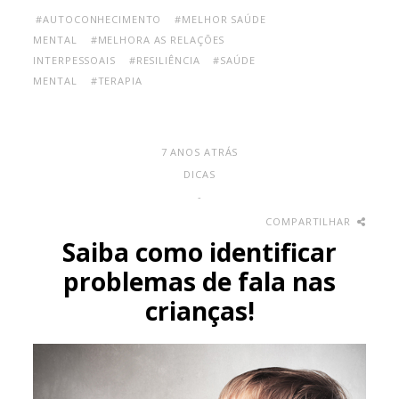
#AUTOCONHECIMENTO
#MELHOR SAÚDE
MENTAL
#MELHORA AS RELAÇÕES
INTERPESSOAIS
#RESILIÊNCIA
#SAÚDE
MENTAL
#TERAPIA
7 ANOS ATRÁS
DICAS
-
COMPARTILHAR
Saiba como identificar
problemas de fala nas
crianças!