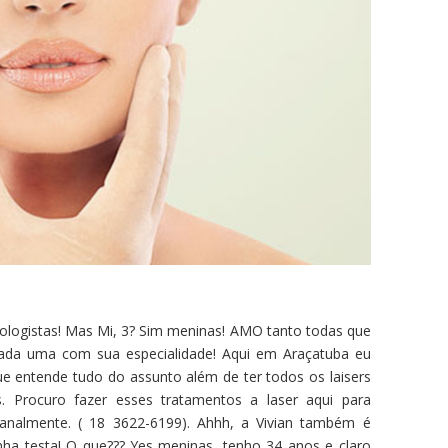
tologistas! Mas Mi, 3? Sim meninas! AMO tanto todas que
da uma com sua especialidade! Aqui em Araçatuba eu
e entende tudo do assunto além de ter todos os laisers
. Procuro fazer esses tratamentos a laser aqui para
manalmente. ( 18 3622-6199). Ahhh, a Vivian também é
ha testa! O que??? Yes meninas, tenho 34 anos e claro