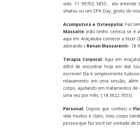
vida: 11 99702 5855… ela entende 
shiatsu ou um SPA Day, gosto do no
Acumputura e Osteopatia:
Faz te
Massaite
(não tenho certeza se é a
aqui em Araçatuba comecei a fazer O
adorando (
Renan Massarenti
– 18 9
Terapia Corporal:
Aqui em Araçatub
difícil de encontrar hoje em dia! S
escrever! Ela é simplesmente tudooo
relaxamento em uma sessão, além d
corpo, ajudando em tratamentos de d
uma vez por mês. ( 18 3622 7053)
Personal:
Depois que conheci o
Fl
vida mudou e claro, meu corpo tamb
pessoa que faz você ter vontade de tre