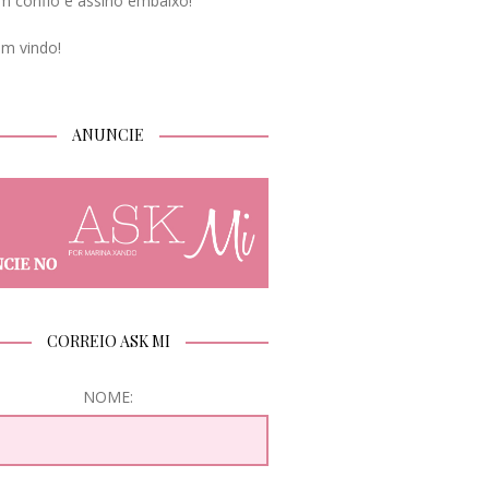
m confio e assino embaixo!
em vindo!
ANUNCIE
CORREIO ASK MI
NOME: