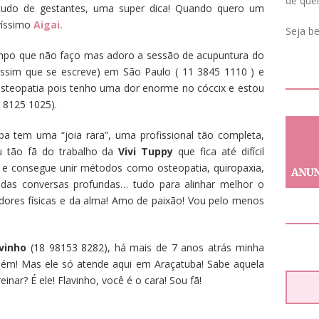
de que
tudo de gestantes, uma super dica! Quando quero um
víssimo
Aigai.
Seja b
mpo que não faço mas adoro a sessão de acupuntura do
ssim que se escreve) em São Paulo ( 11 3845 1110 ) e
steopatia pois tenho uma dor enorme no cóccix e estou
 8125 1025).
a tem uma “joia rara”, uma profissional tão completa,
ou tão fã do trabalho da
Vivi Tuppy
que fica até difícil
 e consegue unir métodos como osteopatia, quiropaxia,
as conversas profundas… tudo para alinhar melhor o
ores físicas e da alma! Amo de paixão! Vou pelo menos
avinho
(18 98153 8282), há mais de 7 anos atrás minha
ém! Mas ele só atende aqui em Araçatuba! Sabe aquela
inar? É ele! Flavinho, você é o cara! Sou fã!