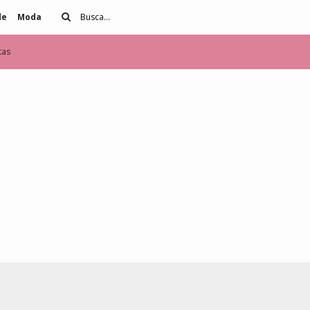
de
Moda
tas