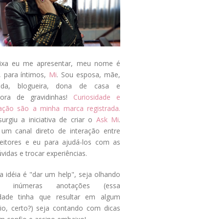
ixa eu me apresentar, meu nome é
, para íntimos,
Mi
. Sou esposa, mãe,
ada, blogueira, dona de casa e
tora de gravidinhas!
Curiosidade e
tação são a minha marca registrada.
surgiu a iniciativa de criar o
Ask Mi
.
um canal direto de interação entre
eitores e eu para ajudá-los com as
vidas e trocar experiências.
a idéia é "dar um help", seja olhando
s inúmeras anotações (essa
idade tinha que resultar em algum
cio, certo?) seja contando com dicas