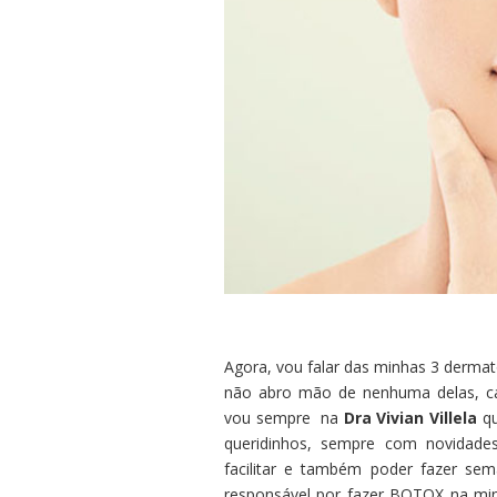
Agora, vou falar das minhas 3 derma
não abro mão de nenhuma delas, ca
vou sempre na
Dra Vivian Villela
qu
queridinhos, sempre com novidades
facilitar e também poder fazer se
responsável por fazer BOTOX na min