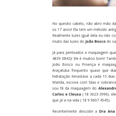
No quesito cabelo, não abro mão d
os 17 anos! Ela tem um método antigo
Realmente luzes igual dela eu não 
muito das luzes do
João Bosco
do sa
Já para penteados e maquiagem qu
4839 0842)! Ele é muitoo bom! Tam
João Bosco ou Proença e maqu
Araçatuba frequento quase que d
hidratação Kerastase a cada 15 dias
Wanda, escova com Silas e sobrance
sou fã da maquiagem do
Alexandr
Carlos e Cleusa
( 18 3623-3996). ele
que já vi na vida ( 18 9 9607 4545).
Recentemente descobri a
Dra Ana 