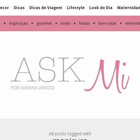
ecor
Dicas
Dicas de Viagem
Lifestyle
Look do Dia
Maternida
•
•
•
•
•
•
r
inspiração
gourmet
looks
festas
bem estar
entrevis
All posts tagged with