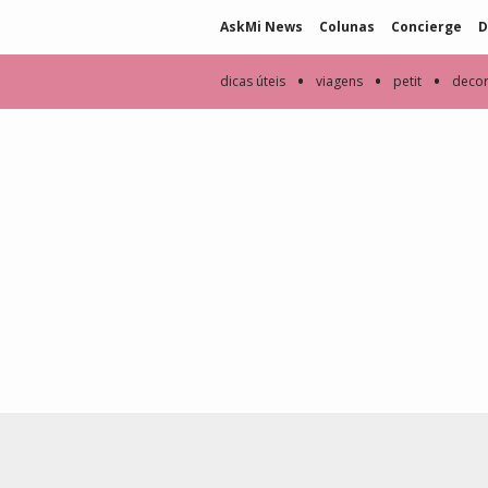
AskMi News
Colunas
Concierge
D
•
•
•
dicas úteis
viagens
petit
deco