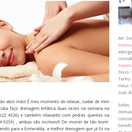
Ah! De
Marina
advog
consul
inquie
Disso 
Tenho 
meus l
suas dú
ão abro mão! É meu momento de relaxar, cuidar de mim
Enfim, 
tuba faço drenagem linfática duas vezes na semana na
minha
622 4326) e também relaxante com pedras quentes na
curios
 9259) , ambas são incríveis!!! De morrer de tão bom!
benefí
endo para a Esmeralda, a melhor drenagem que já fiz na