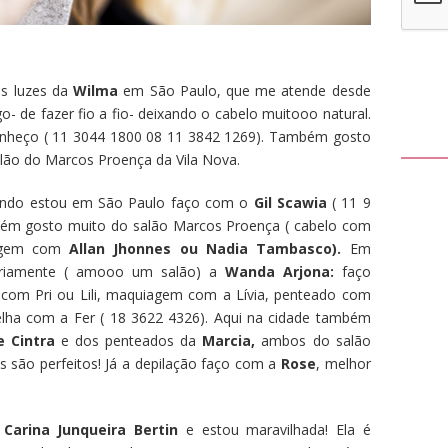
as luzes da
Wilma
em São Paulo, que me atende desde
- de fazer fio a fio- deixando o cabelo muitooo natural.
conheço ( 11 3044 1800 08 11 3842 1269). Também gosto
lão do Marcos Proença da Vila Nova.
ando estou em São Paulo faço com o
Gil Scawia
( 11 9
bém gosto muito do salão Marcos Proença ( cabelo com
iagem com
Allan Jhonnes ou Nadia Tambasco).
Em
iariamente ( amooo um salão) a
Wanda Arjona:
faço
 com Pri ou Lili, maquiagem com a Lívia, penteado com
lha com a Fer ( 18 3622 4326). Aqui na cidade também
e Cintra
e dos penteados da
Marcia,
ambos do salão
s são perfeitos! Já a depilação faço com a
Rose
, melhor
Carina Junqueira Bertin
e estou maravilhada! Ela é