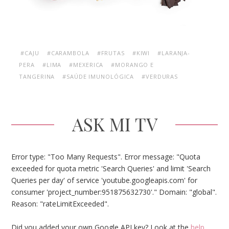
#CAJU
#CARAMBOLA
#FRUTAS
#KIWI
#LARANJA-
PERA
#LIMA
#MEXERICA
#MORANGO E
TANGERINA
#SAÚDE IMUNOLÓGICA
#VERDURAS
ASK MI TV
Error type: "Too Many Requests". Error message: "Quota
exceeded for quota metric 'Search Queries' and limit 'Search
Queries per day' of service 'youtube.googleapis.com' for
consumer 'project_number:951875632730'." Domain: "global".
Reason: "rateLimitExceeded".
Did you added your own Google API key? Look at the
help
.