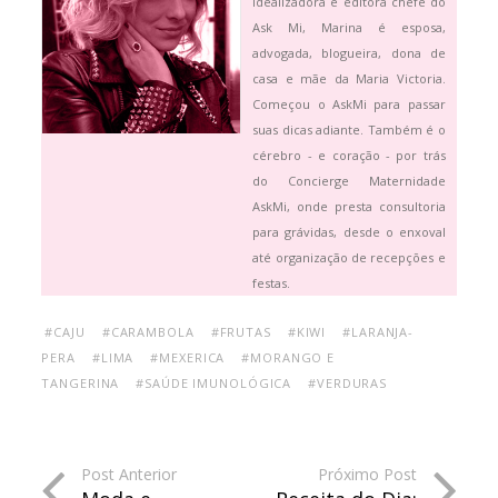
Idealizadora e editora chefe do
Ask Mi, Marina é esposa,
advogada, blogueira, dona de
casa e mãe da Maria Victoria.
Começou o AskMi para passar
suas dicas adiante. Também é o
cérebro - e coração - por trás
do Concierge Maternidade
AskMi, onde presta consultoria
para grávidas, desde o enxoval
até organização de recepções e
festas.
#CAJU
#CARAMBOLA
#FRUTAS
#KIWI
#LARANJA-
PERA
#LIMA
#MEXERICA
#MORANGO E
TANGERINA
#SAÚDE IMUNOLÓGICA
#VERDURAS
Post Anterior
Próximo Post