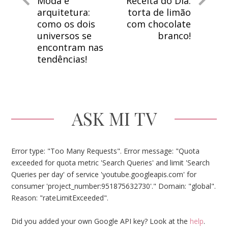
Moda e
Receita do Dia:
arquitetura:
torta de limão
como os dois
com chocolate
universos se
branco!
encontram nas
tendências!
ASK MI TV
Error type: "Too Many Requests". Error message: "Quota
exceeded for quota metric 'Search Queries' and limit 'Search
Queries per day' of service 'youtube.googleapis.com' for
consumer 'project_number:951875632730'." Domain: "global".
Reason: "rateLimitExceeded".
Did you added your own Google API key? Look at the
help
.