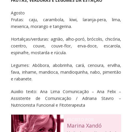
FRUTAS, VERDURAS E LEGUMES DA ESTAÇÃO
Agosto
Frutas: caju, carambola, kiwi, laranja-pera, lima,
mexerica, morango e tangerina.
Hortaliças/verduras: agrião, alho-poró, brócolis, chicória,
coentro, couve, couve-flor, erva-doce, escarola,
espinafre, mostarda e rúcula.
Legumes: Abóbora, abobrinha, cará, cenoura, ervilha,
fava, inhame, mandioca, mandioquinha, nabo, pimentão
e rabanete.
Auxilio texto: Ana Lima Comunicação – Ana Felix –
Assistente de Comunicação / Adriana Stavro –
Nutricionista Funcional e Fitoterapeuta
ESCRITO POR
Marina Xandó