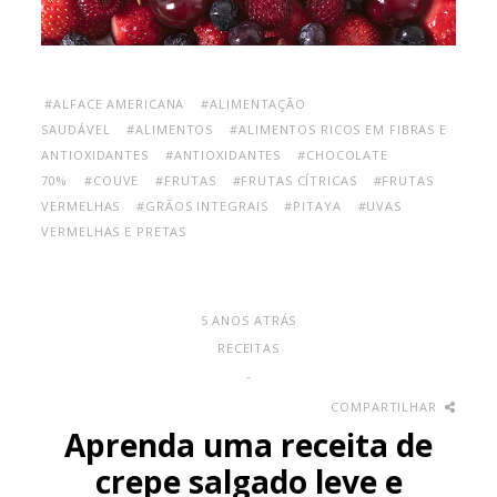
#ALFACE AMERICANA
#ALIMENTAÇÃO
SAUDÁVEL
#ALIMENTOS
#ALIMENTOS RICOS EM FIBRAS E
ANTIOXIDANTES
#ANTIOXIDANTES
#CHOCOLATE
70%
#COUVE
#FRUTAS
#FRUTAS CÍTRICAS
#FRUTAS
VERMELHAS
#GRÃOS INTEGRAIS
#PITAYA
#UVAS
VERMELHAS E PRETAS
5 ANOS ATRÁS
RECEITAS
-
COMPARTILHAR
Aprenda uma receita de
crepe salgado leve e