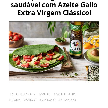
saudável com Azeite Gallo
Extra Virgem Clássico!
#ANTIOXIDANTES
#AZEITE
#AZEITE EXTRA
VIRGEM
#GALLO
#ÔMEGA 9
#VITAMINAS