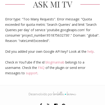
ASK MI TV
Error type: "Too Many Requests". Error message: "Quota
exceeded for quota metric 'Search Queries' and limit 'Search
Queries per day' of service 'youtube.googleapis.com' for
consumer 'project_number:951875632730'." Domain: "global".
Reason: "rateLimitExceeded".
Did you added your own Google API key? Look at the
help
.
Check in YouTube if the id
blogmarinab
belongs to a
username. Check the
FAQ
of the plugin or send error
messages to
support
.