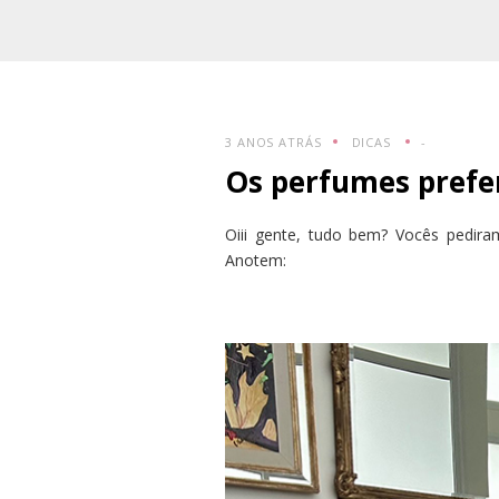
3 ANOS ATRÁS
DICAS
-
Os perfumes prefer
Oiii gente, tudo bem? Vocês pedir
Anotem: