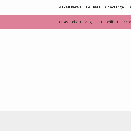
AskMi News
Colunas
Concierge
D
•
•
•
dicas úteis
viagens
petit
deco