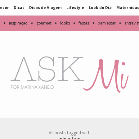
ecor
Dicas
Dicas de Viagem
Lifestyle
Look do Dia
Maternida
•
•
•
•
•
•
r
inspiração
gourmet
looks
festas
bem estar
entrevis
All posts tagged with