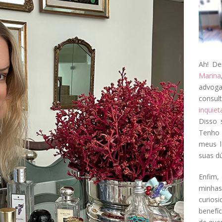
Ah! De
Marina
advog
consul
inquie
Disso 
Tenho 
meus l
suas dú
Enfim, 
minha
curios
benefí