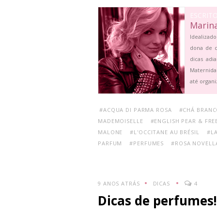
ESCRIT
Marin
Idealizado
dona de c
dicas adi
Maternida
até organi
#ACQUA DI PARMA ROSA
#CHÁ BRANC
MADEMOISELLE
#ENGLISH PEAR & FRE
MALONE
#L'OCCITANE AU BRÉSIL
#L
PARFUM
#PERFUMES
#ROSA NOVELL
9 ANOS ATRÁS
DICAS
4
Dicas de perfumes!