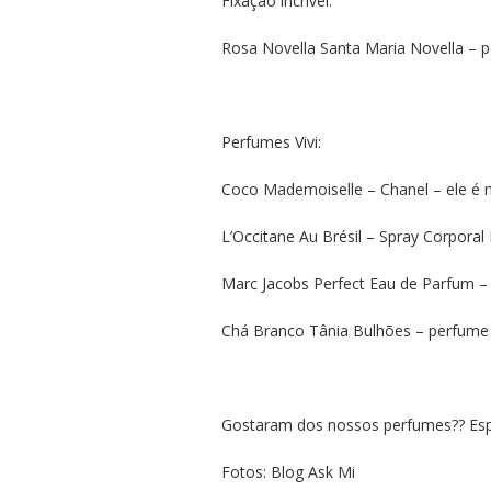
Fixação incrível.
Rosa Novella Santa Maria Novella – pe
Perfumes Vivi:
Coco Mademoiselle – Chanel – ele é m
L’Occitane Au Brésil – Spray Corpora
Marc Jacobs Perfect Eau de Parfum – f
Chá Branco Tânia Bulhões – perfume p
Gostaram dos nossos perfumes?? Esp
Fotos: Blog Ask Mi