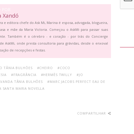
O POR
a Xandó
ra e editora chefe do Ask Mi, Marina é esposa, advogada, blogueira,
asa e mãe da Maria Victoria. Começou o AskMi para passar suas
ante. Também é o cérebro - e coração - por trás do Concierge
de AskMi, onde presta consultoria para grávidas, desde o enxoval
zação de recepções e festas.
O TÂNIA BULHÕES
#CHEIRO
#COCO
ESIA
#FRAGRÂNCIA
#HERMÈS TWILLY
#JO
AVANDA TÂNIA BULHÕES
#MARC JACOBS PERFECT EAU DE
A SANTA MARIA NOVELLA
COMPARTILHAR