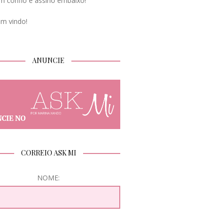
m confio e assino embaixo!
em vindo!
ANUNCIE
CORREIO ASK MI
NOME: