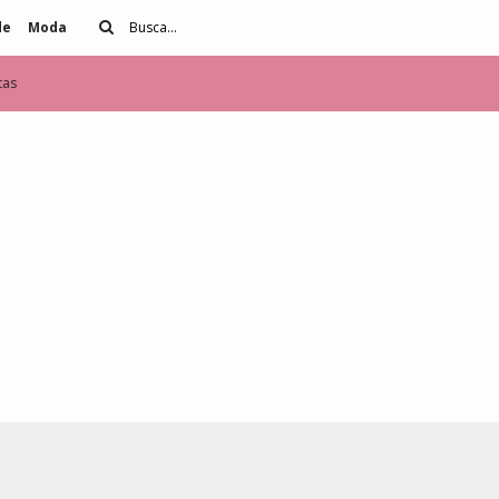
de
Moda
tas