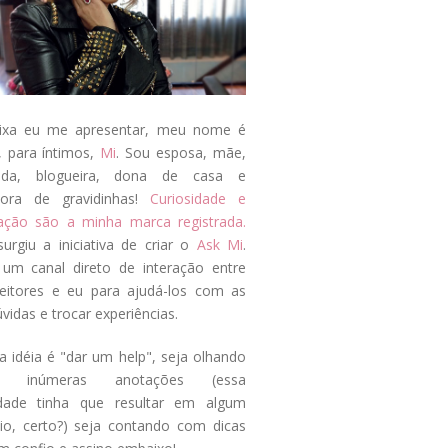
ixa eu me apresentar, meu nome é
, para íntimos,
Mi
. Sou esposa, mãe,
ada, blogueira, dona de casa e
tora de gravidinhas!
Curiosidade e
tação são a minha marca registrada.
surgiu a iniciativa de criar o
Ask Mi
.
um canal direto de interação entre
eitores e eu para ajudá-los com as
vidas e trocar experiências.
a idéia é "dar um help", seja olhando
s inúmeras anotações (essa
idade tinha que resultar em algum
cio, certo?) seja contando com dicas