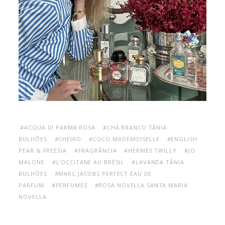
#ACQUA DI PARMA ROSA
#CHÁ BRANCO TÂNIA
BULHÕES
#CHEIRO
#COCO MADEMOISELLE
#ENGLISH
PEAR & FREESIA
#FRAGRÂNCIA
#HERMÈS TWILLY
#JO
MALONE
#L'OCCITANE AU BRÉSIL
#LAVANDA TÂNIA
BULHÕES
#MARC JACOBS PERFECT EAU DE
PARFUM
#PERFUMES
#ROSA NOVELLA SANTA MARIA
NOVELLA