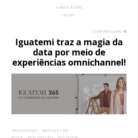
6 ANOS ATRÁS
DICAS
-
COMPARTILHAR
Iguatemi traz a magia da
data por meio de
experiências omnichannel!
#ACESSÓRIOS
#ARTIGOS DE
MODA
#DECORAÇÃO
#IGUATEMI