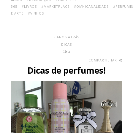
365
#LIVROS
#MARKETPLACE
#OMNICANALIDADE
#PERFUME
E ARTE
#VINHOS
9 ANOS ATRÁS
DICAS
4
COMPARTILHAR
Dicas de perfumes!