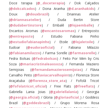
Doce terapia (
@_.doceterapia
) / Dok Calçados
(
@dokcalcados
) / Dona Aranha (
@d.aranhakids
) /
Doux (
@douxbrazil
) / Driannas Atelier
(
@driannasatelier
) / Duda Bertin Store
(
@dudabertinstore
) / Embalê (
@lojaemballe
) /
Encantos Aromas (
@encantosaromas
) / Entreposto
(
@entreposto
) / Estudio Fabiana Pinho
(
@estudiofabianapinho
) / Etoile (
@lojaletoile
) /
Eudoar (
@eudoraoficial
) / Fabiana Milazzo
(
@fabianamilazzo
) / Farma Sorelle (
@farmasorelle
) /
Fedra Bolsas (
@fedrabolsas
) / Feito Por Mim by Cris
Soza (
@mariacristinaleaosoza
) / Fernanda Maziero
Semijoias (
@fernandamazierosemijoias
) / Flávia
Carvalho Pinto (
@flaviacarvalhopint
o) / Florenza Store
Araçatuba (
@florenza_store_ata
) / Fofolã Tricot
(
@fofolatricot_oficial
) / Free Flats (
@freeflats
) /
Gabriella Lania Joias (
@gabriellalania
) / Georgia
(
@georgia.oficial
) / Gloria (
@gloriaoficial_
) / Goddess
Brazil (
@goddesbrazil
) / Grupo Morena Rosa