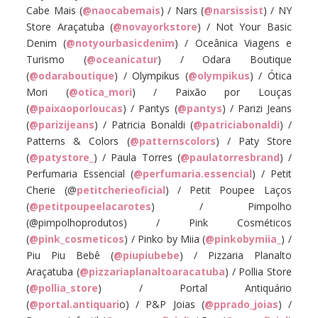
Cabe Mais (
@naocabemais
) / Nars (
@narsissist
) / NY
Store Araçatuba (
@novayorkstore
) / Not Your Basic
Denim (
@notyourbasicdenim
) / Oceânica Viagens e
Turismo (
@oceanicatur
) / Odara Boutique
(
@odaraboutique
) / Olympikus (
@olympikus
) / Ótica
Mori (
@otica_mori
) / Paixão por Louças
(
@paixaoporloucas
) / Pantys (
@pantys
) / Parizi Jeans
(
@parizijeans
) / Patricia Bonaldi (
@patriciabonaldi
) /
Patterns & Colors (
@patternscolors
) / Paty Store
(
@patystore_
) / Paula Torres (
@paulatorresbrand
) /
Perfumaria Essencial (
@perfumaria.essencial
) / Petit
Cherie (@
petitcherieoficial
) / Petit Poupee Laços
(
@petitpoupeelacarotes
) / Pimpolho
(@pimpolhoprodutos) / Pink Cosméticos
(
@pink_cosmeticos
) / Pinko by Miia (
@pinkobymiia_
) /
Piu Piu Bebê (
@piupiubebe
) / Pizzaria Planalto
Araçatuba (
@pizzariaplanaltoaracatuba
) / Pollia Store
(
@pollia_store
) / Portal Antiquário
(
@portal.antiquari
o) / P&P Joias (
@pprado_joias
) /