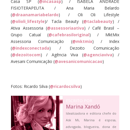
Casa SP (
@incasasp
) / ISABELA ANDRADE
FISIOTERAPEUTA / Ana Maria Belardo
(
@draanamariabelardo
) / Oli Oli Lifestyle
(
@olioli_lifestyle
)/ Tacla Beauty (
@taclabeauty
) /
Ativa Assessoria (
@assessoriaativa
) / Café Brasil –
Grupo Catuaí (
@cafebrasiloriginal
) / MktMix
Assessoria Comunicação (
@mktmix
) / Index
(
@indexconectada
) / Dezoito Comunicação
(
@dezoitocom
) / Agência Viva (
@agenciaviva
) /
Avesani Comunicação (
@avesanicomunicacao
)
Fotos: Ricardo Silva (
@ricardocsilva
)
ESCRITO POR
Marina Xandó
Idealizadora e editora chefe do
Ask Mi, Marina é esposa,
advogada, blogueira, dona de