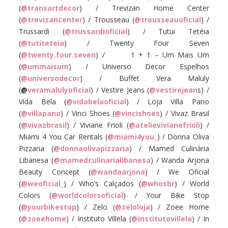
(
@transartdecor
) / Trevizan Home Center
(
@trevizancenter
) / Trousseau (
@trousseauoficial
) /
Trussardi (
@trussardioficial
) / Tutui Tetéia
(
@tutiteteia
) / Twenty Four Seven
(
@twenty.four.seven
) / 1 + 1 – Um Mais Um
(
@ummaisum
) / Universo Decor Espelhos
(
@universodecor
) / Buffet Vera Maluly
(
@
veramalulyoficial
) / Vestire Jeans (
@vestirejean
s) /
Vida Bela (
@vidabelaoficial
) / Loja Villa Pano
(
@villapano
) / Vinci Shoes (
@vincishoes
) / Vivaz Brasil
(
@vivazbrasil
) / Viviane Frioli (
@atelievivianefrioli
) /
Miami 4 You Car Rentals (
@miami4you_
) / Donna Oliva
Pizzaria (
@donnaolivapizzaria
) / Mamed Culinária
Libanesa (
@mamedculinarialibanesa
) / Wanda Arjona
Beauty Concept (
@wandaarjona
) / We Oficial
(
@weoficial_
) / Who’s Calçados (
@whosbr
) / World
Colors (
@worldcolorsoficial
) / Your Bike Stop
(
@yourbikestop
) / Zelo (
@zeloloja
) / Zoee Home
(
@zoeehome
) / Instituto Villela (
@institutovillela
) / In