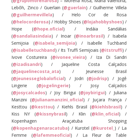
(
@grupomorenarosa
) – Morena Rosa, Maria Valentina,
Lebôh, Zinco / Guerlain (
@guerlain
) / Guilherme Villela
(
@guilhermevillela
) / Helo Cor de Rosa
(
@helocorderosa
) / Hobby Shoes (
@lojahobbyshoes
) /
Hope (
@hope.oficial
) / Indáia Sandálias
(
@sandaliasindaia
) / Inoar (
@inoarbrasil
) / Isabela
Semijoia (
@isabela_semijoia
) / Isabelle Tuchband
(
@isabelletuchband
) / Its Truffi Semijoais (
@itstruffi
) /
Ivove Costureira (
@ivonee_vieira
) / Iza Di Sandri
(
@izadisandri
) / Jaqueline Costa Calçados
(
@jaquelinecosta_ata
) / Jeunesse Brasil
(
@jeunesseglobaloficial
) / Jodri (
@jodrisp
) / Jogê
Lingerie (
@jogelingerie
) / Josy Calçados
(
@josycalcados
) / Joy Birigui (
@joybirigui
) / Juliana
Manzini (
@julianamanzini_oficial
) / Juçara França /
Kesttou (
@kesttou
) / Kiehls Brasil (
@kiehlsbrasil
) /
Kiss NY (
@kissnybrasi
l) / Klin (
@klin_oficial
) /
Kopenhagen Araçatuba Shopping
(
@kopenhagenaracatuba
) / Kurotel (
@kurotel_
) / La
Femme (
@lafemmeoficial
) / La Fleur de Table