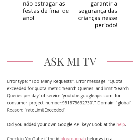
não estragar as
garantir a
festas de final de
segurança das
ano!
crianças nesse
período!
ASK MI TV
Error type: "Too Many Requests". Error message: "Quota
exceeded for quota metric 'Search Queries' and limit 'Search
Queries per day' of service 'youtube.googleapis.com' for
consumer 'project_number:951875632730'." Domain: "global".
Reason: "rateLimitExceeded".
Did you added your own Google API key? Look at the
help
.
Check in YouTube if the id
blogmarinab
belongs to a