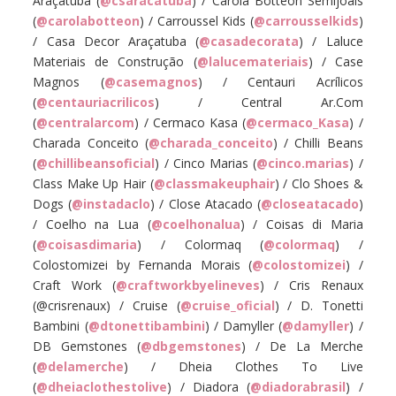
Araçatuba (
@csaracatuba
) / Carola Botteon Semijoais
(
@carolabotteon
) / Carroussel Kids (
@carrousselkids
)
/ Casa Decor Araçatuba (
@casadecorata
) / Laluce
Materiais de Construção (
@lalucemateriais
) / Case
Magnos (
@casemagnos
) / Centauri Acrílicos
(
@centauriacrilicos
) / Central Ar.Com
(
@centralarcom
) / Cermaco Kasa (
@cermaco_Kasa
) /
Charada Conceito (
@charada_conceito
) / Chilli Beans
(
@chillibeansoficial
) / Cinco Marias (
@cinco.marias
) /
Class Make Up Hair (
@classmakeuphair
) / Clo Shoes &
Dogs (
@instadaclo
) / Close Atacado (
@closeatacado
)
/ Coelho na Lua (
@coelhonalua
) / Coisas di Maria
(
@coisasdimaria
) / Colormaq (
@colormaq
) /
Colostomizei by Fernanda Morais (
@colostomizei
) /
Craft Work (
@craftworkbyelineves
) / Cris Renaux
(@crisrenaux) / Cruise (
@cruise_oficial
) / D. Tonetti
Bambini (
@dtonettibambini
) / Damyller (
@damyller
) /
DB Gemstones (
@dbgemstones
) / De La Merche
(
@delamerche
) / Dheia Clothes To Live
(
@dheiaclothestolive
) / Diadora (
@diadorabrasil
) /