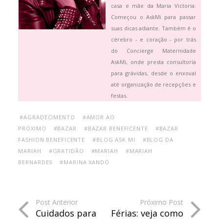
casa e mãe da Maria Victoria.
Começou o AskMi para passar
suas dicas adiante. Também é o
cérebro - e coração - por trás
do Concierge Maternidade
AskMi, onde presta consultoria
para grávidas, desde o enxoval
até organização de recepções e
festas.
#AGRADECIMENTO
#AMOR AO
PRÓXIMO
#BAZAR
#BAZAR BENEFICENTE
#BAZAR
FASHION BENEFICENTE
#BLOG ASK MI
#BLOG DA
MARIAH
#GRATIDÃO
#MARIAH
#MARIAH
BERNARDES
#MARINA XANDÓ
Post Anterior
Próximo Post
Cuidados para
Férias: veja como