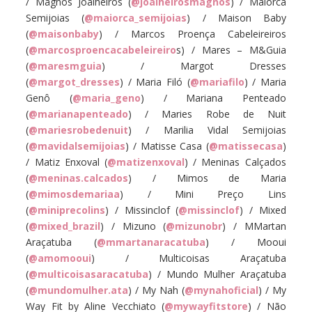
/ Magnos Joalheiros (
@joalheirosmagnos
) / Maiorca
Semijoias (
@maiorca_semijoias
) / Maison Baby
(
@maisonbaby
) / Marcos Proença Cabeleireiros
(
@marcosproencacabeleireiro
s) / Mares – M&Guia
(
@maresmguia
) / Margot Dresses
(
@margot_dresses
) / Maria Filó (
@mariafilo
) / Maria
Genô (
@maria_geno
) / Mariana Penteado
(
@marianapenteado
) / Maries Robe de Nuit
(
@mariesrobedenuit
) / Marilia Vidal Semijoias
(
@mavidalsemijoias
) / Matisse Casa (
@matissecasa
)
/ Matiz Enxoval (
@matizenxoval
) / Meninas Calçados
(
@meninas.calcados
) / Mimos de Maria
(
@mimosdemariaa
) / Mini Preço Lins
(
@miniprecolins
) / Missinclof (
@missinclof
) / Mixed
(
@mixed_brazil
) / Mizuno (
@mizunobr
) / MMartan
Araçatuba (
@mmartanaracatuba
) / Mooui
(
@amomooui
) / Multicoisas Araçatuba
(
@multicoisasaracatuba
) / Mundo Mulher Araçatuba
(
@mundomulher.ata
) / My Nah (
@mynahoficial
) / My
Way Fit by Aline Vecchiato (
@mywayfitstore
) / Não