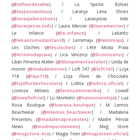
(
@lafleurdetable
) / La Spezia Bolsas
(
@laspeziabolsas
) / Laranja Lima Shoes
(
@laranjalimashoes
) / Laranjeiras Kids
(
@laranjeiras.kids
) / Laura Mercier (
@lauramercier
) /
Le Infance (
@le_infance
) / Lekanto
(
@lekantomodainfanti
l) / Lemimaju (
@lemimaju
) /
Les Cloches (
@lescloches
) / L’été Moda Praia
(
@letemodapraia
) / Lica Vincenzi (
@licavincenzi
) /
Lilian Pimenta Atelier (
@lilianpimentaatelier
) / Linda de
morrer (
@lindademorrer
) / Loft 747 (
@loft747
) / Loja
718 (
@loja718
) / Loja Flore de Chocolate
(
@lojaflordechocolate
) / Lolitta (
@lolitta_oficial
) /
Lorenza Móveis (
@lorenzamoveisba
) / Lowell
(
@lowelloficial
) / Lu Monteiro (
@lumonteiroloja
) / Lua
Rosa Boutique (
@luarosa_boutique
) / M Lemos
Beachwear (
@mlemos_beachwear
) / Madalena
Presentes (
@madalenapresentes
) / Madre Pérola
News (
@madreperolanews
) / Mag Store
(
@magstore_ata
) / Magia Teen (
@magiateen.oficial
)