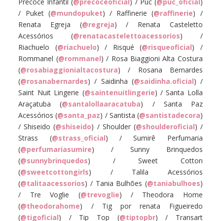
Precoce Infantil (
@precoceoficial
) / Puc (
@puc_oficial
)
/ Puket (
@mundopuket
) / Raffinerie (
@raffinerie
) /
Renata Egreja (
@regreja
) / Renata Casteletto
Acessórios (
@renatacastelettoacessorios
) /
Riachuelo (
@riachuelo
) / Risqué (
@risqueoficial
) /
Rommanel (
@rommanel
) / Rosa Biaggioni Alta Costura
(
@rosabiaggionialtacostura
) / Rosana Bernardes
(
@rosanabernardes
) / Saidinha (
@saidinha.oficial
) /
Saint Nuit Lingerie (
@saintenuitlingerie
) / Santa Lolla
Araçatuba (
@santalollaaracatuba
) / Santa Paz
Acessórios (
@santa_paz
) / Santista (
@santistadecora
)
/ Shiseido (
@shiseido
) / Shoulder (
@shoulderoficial
) /
Strass (
@strass_oficial
) / Sumirê Perfumaria
(
@perfumariasumire
) / Sunny Brinquedos
(
@sunnybrinquedos
) / Sweet Cotton
(
@sweetcottongirls
) / Talila Acessórios
(
@talitaacessorios
) / Tania Bulhões (
@taniabulhoes
)
/ Tre Voglie (
@trevoglie
) / Theodora Home
(
@theodorahome
) / Tig por renata Figueiredo
(
@tigoficial
) / Tip Top (
@tiptopbr
) / Transart