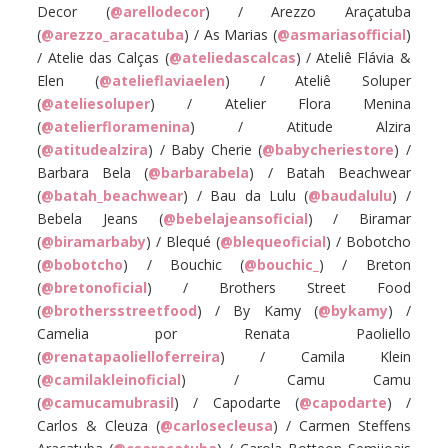
Decor (
@arellodecor
) / Arezzo Araçatuba
(
@arezzo_aracatuba
) / As Marias (
@asmariasofficial
)
/ Atelie das Calças (
@ateliedascalcas
) / Ateliê Flávia &
Elen (
@atelieflaviaelen
) / Ateliê Soluper
(
@ateliesoluper
) / Atelier Flora Menina
(
@atelierfloramenina
) / Atitude Alzira
(
@atitudealzira
) / Baby Cherie (
@babycheriestore
) /
Barbara Bela (
@barbarabela
) / Batah Beachwear
(
@batah_beachwear
) / Bau da Lulu (
@baudalulu
) /
Bebela Jeans (
@bebelajeansoficial
) / Biramar
(
@biramarbaby
) / Blequé (
@blequeoficial
) / Bobotcho
(
@bobotcho
) / Bouchic (
@bouchic_
) / Breton
(
@bretonoficial
) / Brothers Street Food
(
@brothersstreetfood
) / By Kamy (
@bykamy
) /
Camelia por Renata Paoliello
(
@renatapaolielloferreira
) / Camila Klein
(
@camilakleinoficial
) / Camu Camu
(
@camucamubrasil
) / Capodarte (
@capodarte
) /
Carlos & Cleuza (
@carlosecleusa
) / Carmen Steffens