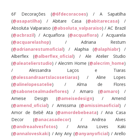
6F Decorações (
@6fdecoracoes
) / A Sapatilha
(
@asapatilha
) / Abitare Casa (
@abitarecasa
) /
Absoluta Valparaiso (
@absoluta_valparaiso
) / AC Brazil
(
@acbrazil
) / Acquaflora (
@acquaflora
) / Acquarela
(
@acquarelashop
) / Adriana Restum
(
@adrianarestumoficial
) / Alaphia (
@alaphiabr
) /
Alberflex (
@alberflex_oficial
) / Ale Atelier Studio
(
@aleatelierstudio
) / Alecrim Home (
@alecrim_home
)
/ Alessandra Laços e Tiaras
(
@alessandraartslacosetiaras
) / Aline Lopes
(
@alinelopesatelie
) / Alma de Flores
(
@sabonetealmadeflores
) / Amaro (
@amaro
) /
Ameise Design (
@ameisedesign
) / Amend
(
@amend_oficial
) / Amissima (
@amissimaoficial
) /
Amor de Bebê Ata (
@amordebebeata
) / Ana Casa
Decor (
@anacasadecor
) / Andrea Alves
(
@andreaalvesfotos
) / Anna Loves Kaki
(
@annaloveskaki
) / Any Any (
@anyanyoficial
) / Arello