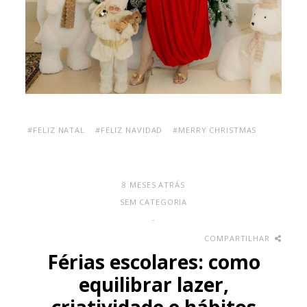
#FELIZ NATAL
#FELIZ NAVIDAD
#MERRY CHRISTMAS
8 MESES ATRÁS
SEM CATEGORIA
-
COMPARTILHAR
Férias escolares: como
equilibrar lazer,
criatividade e hábitos