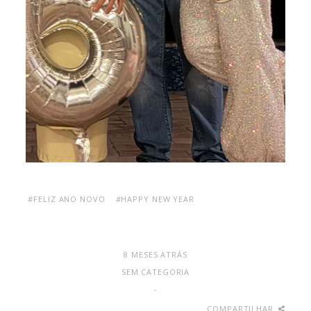
#FELIZ ANO NOVO
#HAPPY NEW YEAR
8 MESES ATRÁS
SEM CATEGORIA
-
COMPARTILHAR