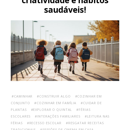
saudáveis!
#CAMINHAR
#CONSTRUIR ALGO
#COZINHAR EM
CONJUNTO
#COZINHAR EM FAMÍLIA
#CUIDAR DE
PLANTAS
#EXPLORAR O QUINTAL
#FÉRIAS
ESCOLARES
#INTERAÇÕES FAMILIARES
#LEITURA NAS
FÉRIAS
#RECESSO ESCOLAR
#RESGATAR RECEITAS
TRADICIONAIS
#SESSÕES DE CINEMA EM CASA