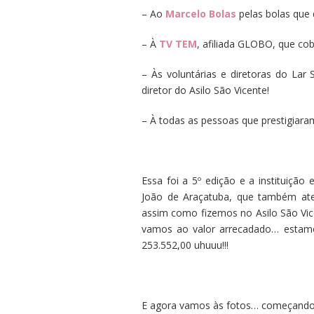
– Ao
Marcelo Bolas
pelas bolas que 
– À
TV TEM
, afiliada GLOBO, que cob
– Às voluntárias e diretoras do La
diretor do Asilo São Vicente!
– À todas as pessoas que prestigiaram
Essa foi a 5º edição e a instituição
João de Araçatuba, que também aten
assim como fizemos no Asilo São Vicen
vamos ao valor arrecadado… estamo
253.552,00 uhuuu!!!
E agora vamos às fotos… começando 