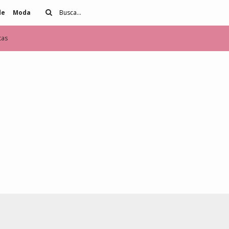
de
Moda
tas