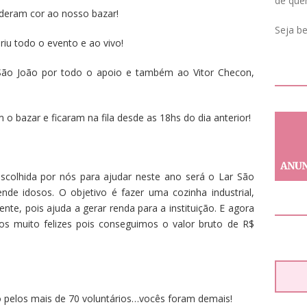
de que
deram cor ao nosso bazar!
Seja b
riu todo o evento e ao vivo!
r São João por todo o apoio e também ao Vitor Checon,
 o bazar e ficaram na fila desde as 18hs do dia anterior!
 escolhida por nós para ajudar neste ano será o Lar São
de idosos. O objetivo é fazer uma cozinha industrial,
te, pois ajuda a gerar renda para a instituição. E agora
s muito felizes pois conseguimos o valor bruto de R$
pelos mais de 70 voluntários…vocês foram demais!