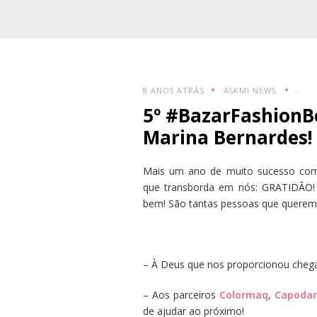
8 ANOS ATRÁS
ASKMI NEWS
-
5º #BazarFashionB
Marina Bernardes!
Mais um ano de muito sucesso com
que transborda em nós: GRATIDÃO! 
bem! São tantas pessoas que querem
– À Deus que nos proporcionou chega
– Aos parceiros
Colormaq
,
Capodar
de ajudar ao próximo!