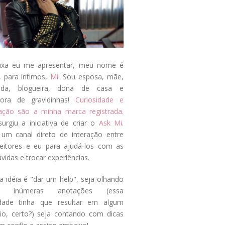
ixa eu me apresentar, meu nome é
, para íntimos,
Mi
. Sou esposa, mãe,
ada, blogueira, dona de casa e
tora de gravidinhas!
Curiosidade e
tação são a minha marca registrada.
surgiu a iniciativa de criar o
Ask Mi
.
um canal direto de interação entre
eitores e eu para ajudá-los com as
vidas e trocar experiências.
a idéia é "dar um help", seja olhando
s inúmeras anotações (essa
idade tinha que resultar em algum
cio, certo?) seja contando com dicas