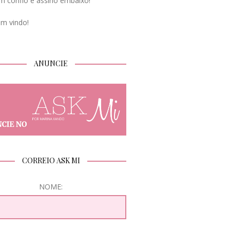
m confio e assino embaixo!
em vindo!
ANUNCIE
CORREIO ASK MI
NOME: