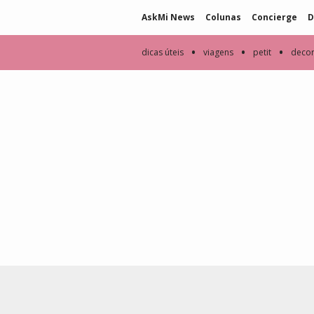
AskMi News
Colunas
Concierge
D
•
•
•
dicas úteis
viagens
petit
deco