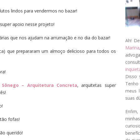
utos lindos para vendermos no bazar!
super apoio nesse projeto!
tárias que nos ajudam na arrumação e no dia do bazar!
Ah! De
Marina
ca) que prepararam um almoço delicioso para todos os
advog
consul
inquie
ra!
Disso 
Tenho 
 Sônego – Arquitetura Concreta
, arquitetas super
meus l
ês!
suas dú
o!
Enfim, 
minha
tão fofas!
curios
tão querido!
benefí