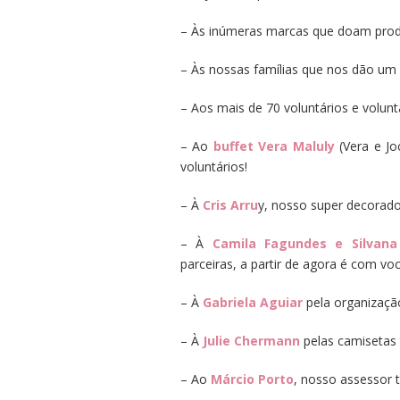
– Às inúmeras marcas que doam prod
– Às nossas famílias que nos dão um 
– Aos mais de 70 voluntários e volun
– Ao
buffet Vera Maluly
(Vera e Jo
voluntários!
– À
Cris Arru
y, nosso super decorado
– À
Camila Fagundes e Silvana
parceiras, a partir de agora é com voc
– À
Gabriela Aguiar
pela organizaçã
– À
Julie Chermann
pelas camisetas 
– Ao
Márcio Porto
, nosso assessor 