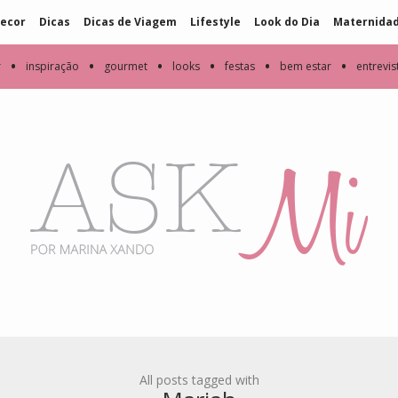
ecor
Dicas
Dicas de Viagem
Lifestyle
Look do Dia
Maternida
•
•
•
•
•
•
r
inspiração
gourmet
looks
festas
bem estar
entrevis
All posts tagged with