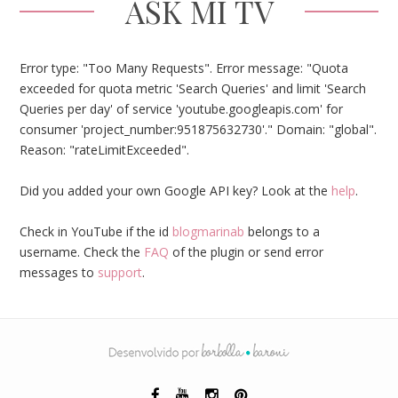
ASK MI TV
Error type: "Too Many Requests". Error message: "Quota
exceeded for quota metric 'Search Queries' and limit 'Search
Queries per day' of service 'youtube.googleapis.com' for
consumer 'project_number:951875632730'." Domain: "global".
Reason: "rateLimitExceeded".
Did you added your own Google API key? Look at the
help
.
Check in YouTube if the id
blogmarinab
belongs to a
username. Check the
FAQ
of the plugin or send error
messages to
support
.