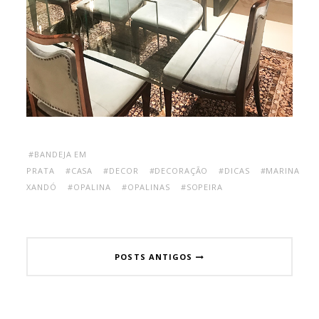
#BANDEJA EM
PRATA
#CASA
#DECOR
#DECORAÇÃO
#DICAS
#MARINA
XANDÓ
#OPALINA
#OPALINAS
#SOPEIRA
POSTS ANTIGOS