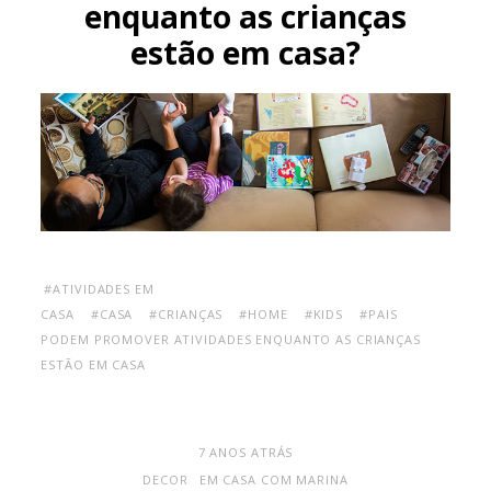
enquanto as crianças
estão em casa?
#ATIVIDADES EM
CASA
#CASA
#CRIANÇAS
#HOME
#KIDS
#PAIS
PODEM PROMOVER ATIVIDADES ENQUANTO AS CRIANÇAS
ESTÃO EM CASA
7 ANOS ATRÁS
DECOR
EM CASA COM MARINA