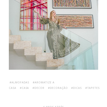
#ALMOFADAS
#AROMATIZE A
CASA
#CASA
#DECOR
#DECORAÇÃO
#DICAS
#TAPETES
6 ANOS ATRÁS