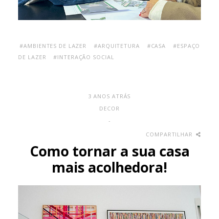
#AMBIENTES DE LAZER
#ARQUITETURA
#CASA
#ESPAÇO
DE LAZER
#INTERAÇÃO SOCIAL
3 ANOS ATRÁS
DECOR
-
COMPARTILHAR
Como tornar a sua casa
mais acolhedora!