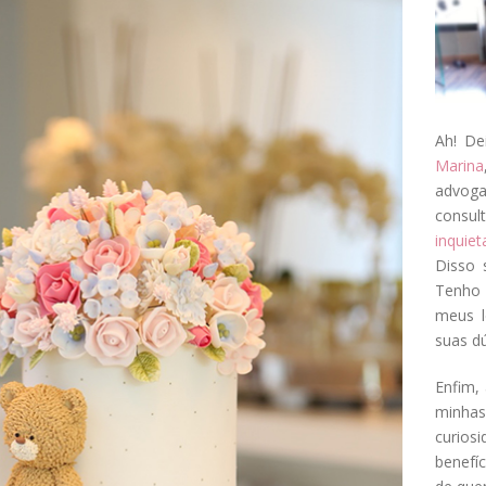
Ah! De
Marina
advog
consul
inquie
Disso 
Tenho 
meus l
suas dú
Enfim, 
minha
curios
benefí