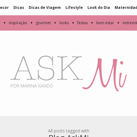
ecor
Dicas
Dicas de Viagem
Lifestyle
Look do Dia
Maternida
•
•
•
•
•
•
r
inspiração
gourmet
looks
festas
bem estar
entrevis
All posts tagged with