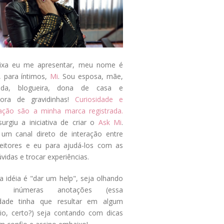
ixa eu me apresentar, meu nome é
, para íntimos,
Mi
. Sou esposa, mãe,
ada, blogueira, dona de casa e
tora de gravidinhas!
Curiosidade e
tação são a minha marca registrada.
surgiu a iniciativa de criar o
Ask Mi
.
um canal direto de interação entre
eitores e eu para ajudá-los com as
vidas e trocar experiências.
a idéia é "dar um help", seja olhando
s inúmeras anotações (essa
idade tinha que resultar em algum
cio, certo?) seja contando com dicas