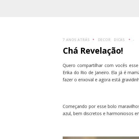
7 ANOS ATRÁS
DECOR
DICAS
-
Chá Revelação!
Quero compartilhar com vocês esse
Erika do Rio de Janeiro. Ela já é mam
fazer o enxoval e agora está gravidin
Começando por esse bolo maravilhos
azul, bem discretos e harmoniosos entr