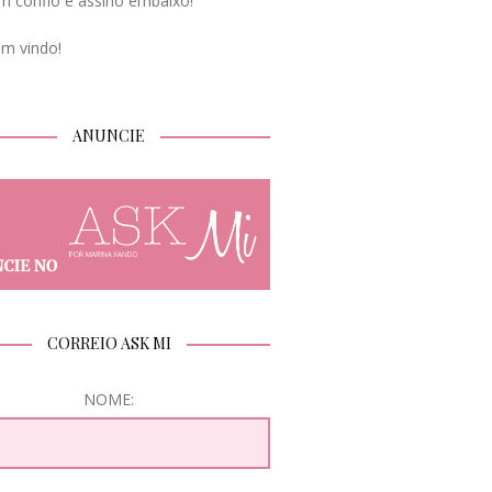
m confio e assino embaixo!
em vindo!
ANUNCIE
CORREIO ASK MI
NOME: