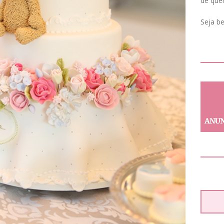
de que
Seja b