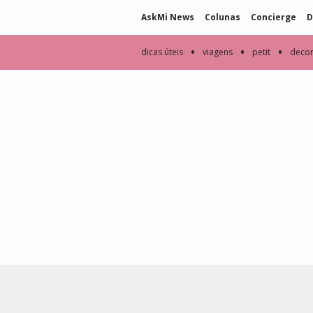
AskMi News
Colunas
Concierge
D
•
•
•
dicas úteis
viagens
petit
deco