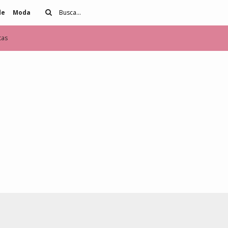
de
Moda
tas