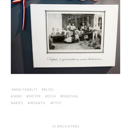
#ANA FADALTI
#BLOG
ASKMI
#DECOR
#DICA
#ENXOVAL
BABIES
#INFANTIL
#POST
10 ANOS ATRÁS