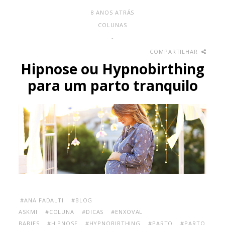
8 ANOS ATRÁS
COLUNAS
-
COMPARTILHAR
Hipnose ou Hypnobirthing
para um parto tranquilo
#ANA FADALTI
#BLOG
ASKMI
#COLUNA
#DICAS
#ENXOVAL
BABIES
#HIPNOSE
#HYPNOBIRTHING
#PARTO
#PARTO