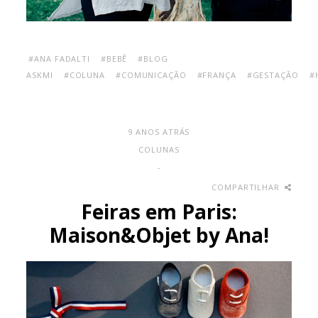
#ANA FADALTI
#BEBÊ
#BLOG
ASKMI
#COLUNA
#COMUNICAÇÃO
#FRANÇA
#GESTAÇÃO
#
9 ANOS ATRÁS
COLUNAS
-
COMPARTILHAR
Feiras em Paris:
Maison&Objet by Ana!