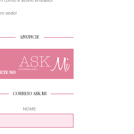
m confio e assino embaixo!
em vindo!
ANUNCIE
CORREIO ASK MI
NOME: