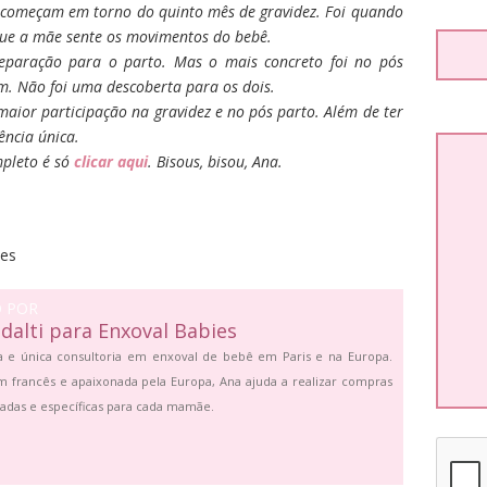
 começam em torno do quinto mês de gravidez. Foi quando
ue a mãe sente os movimentos do bebê.
eparação para o parto. Mas o mais concreto foi no pós
am. Não foi uma descoberta para os dois.
ior participação na gravidez e no pós parto. Além de ter
ência única.
pleto é só
clicar aqui
. Bisous, bisou, Ana.
ies
O POR
dalti para Enxoval Babies
a e única consultoria em enxoval de bebê em Paris e na Europa.
m francês e apaixonada pela Europa, Ana ajuda a realizar compras
zadas e específicas para cada mamãe.