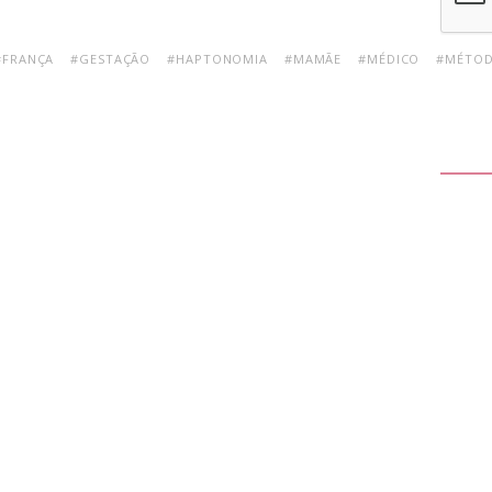
#FRANÇA
#GESTAÇÃO
#HAPTONOMIA
#MAMÃE
#MÉDICO
#MÉTO