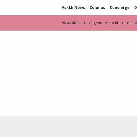
AskMi News
Colunas
Concierge
D
•
•
•
dicas úteis
viagens
petit
deco