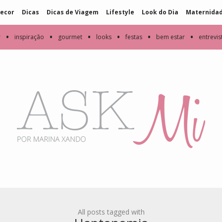
ecor
Dicas
Dicas de Viagem
Lifestyle
Look do Dia
Maternida
•
•
•
•
•
•
r
inspiração
gourmet
looks
festas
bem estar
entrevis
All posts tagged with