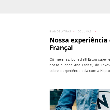
8 ANOS ATRÁS
COLUNAS
-
Nossa experiência
França!
Oiii meninas, bom dia!!! Estou supe
nossa querida Ana Fadalti, do Enxov
sobre a experiência dela com a Hapt