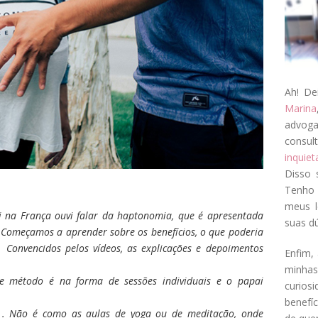
Ah! De
Marina
advog
consul
inquie
Disso 
Tenho 
meus l
i na França ouvi falar da haptonomia, que é apresentada
suas dú
Começamos a aprender sobre os benefícios, o que poderia
 Convencidos pelos vídeos, as explicações e depoimentos
Enfim, 
minha
se método é na forma de sessões individuais e o papai
curios
benefí
ê . Não é como as aulas de yoga ou de meditação, onde