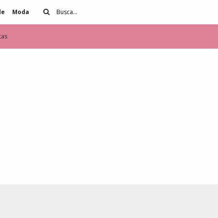
de
Moda
tas