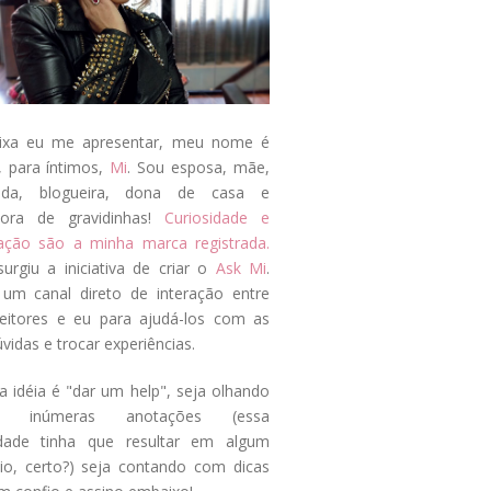
ixa eu me apresentar, meu nome é
, para íntimos,
Mi
. Sou esposa, mãe,
ada, blogueira, dona de casa e
tora de gravidinhas!
Curiosidade e
tação são a minha marca registrada.
surgiu a iniciativa de criar o
Ask Mi
.
um canal direto de interação entre
eitores e eu para ajudá-los com as
vidas e trocar experiências.
a idéia é "dar um help", seja olhando
s inúmeras anotações (essa
idade tinha que resultar em algum
cio, certo?) seja contando com dicas