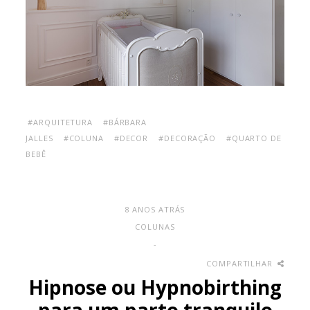
#ARQUITETURA
#BÁRBARA
JALLES
#COLUNA
#DECOR
#DECORAÇÃO
#QUARTO DE
BEBÊ
8 ANOS ATRÁS
COLUNAS
-
COMPARTILHAR
Hipnose ou Hypnobirthing
para um parto tranquilo