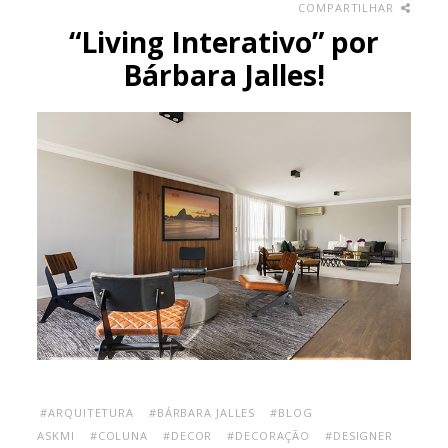
COMPARTILHAR
“Living Interativo” por
Bárbara Jalles!
#ARQUITETURA
#BÁRBARA JALLES
#BLOG
ASKMI
#COLUNA
#DECOR
#DECORAÇÃO
#DESIGNER