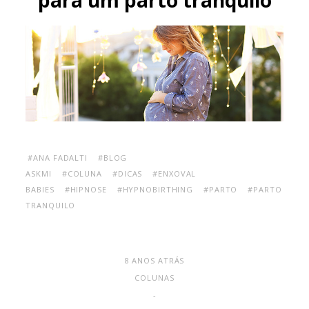
#ANA FADALTI
#BLOG
ASKMI
#COLUNA
#DICAS
#ENXOVAL
BABIES
#HIPNOSE
#HYPNOBIRTHING
#PARTO
#PARTO
TRANQUILO
8 ANOS ATRÁS
COLUNAS
-