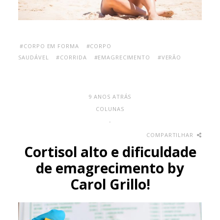
#CORPO EM FORMA
#CORPO
SAUDÁVEL
#CORRIDA
#EMAGRECIMENTO
#VERÃO
9 ANOS ATRÁS
COLUNAS
-
COMPARTILHAR
Cortisol alto e dificuldade
de emagrecimento by
Carol Grillo!