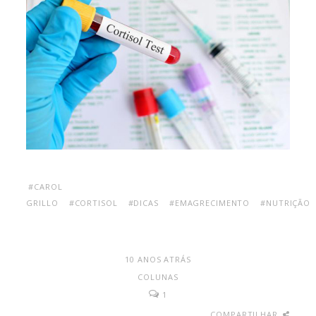
#CAROL
GRILLO
#CORTISOL
#DICAS
#EMAGRECIMENTO
#NUTRIÇÃO
10 ANOS ATRÁS
COLUNAS
1
COMPARTILHAR