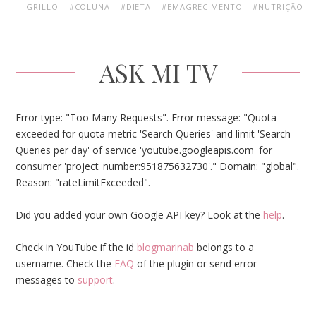
GRILLO
#COLUNA
#DIETA
#EMAGRECIMENTO
#NUTRIÇÃO
ASK MI TV
Error type: "Too Many Requests". Error message: "Quota
exceeded for quota metric 'Search Queries' and limit 'Search
Queries per day' of service 'youtube.googleapis.com' for
consumer 'project_number:951875632730'." Domain: "global".
Reason: "rateLimitExceeded".
Did you added your own Google API key? Look at the
help
.
Check in YouTube if the id
blogmarinab
belongs to a
username. Check the
FAQ
of the plugin or send error
messages to
support
.