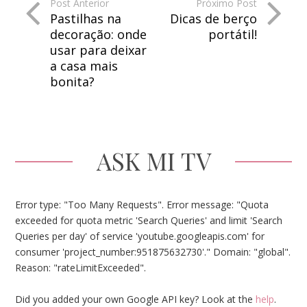
Post Anterior
Próximo Post
Pastilhas na
Dicas de berço
decoração: onde
portátil!
usar para deixar
a casa mais
bonita?
ASK MI TV
Error type: "Too Many Requests". Error message: "Quota
exceeded for quota metric 'Search Queries' and limit 'Search
Queries per day' of service 'youtube.googleapis.com' for
consumer 'project_number:951875632730'." Domain: "global".
Reason: "rateLimitExceeded".
Did you added your own Google API key? Look at the
help
.