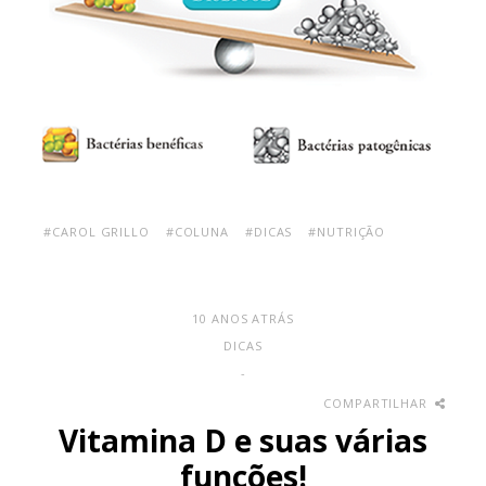
#CAROL GRILLO
#COLUNA
#DICAS
#NUTRIÇÃO
10 ANOS ATRÁS
DICAS
-
COMPARTILHAR
Vitamina D e suas várias
funções!