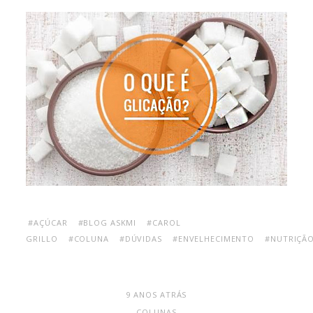
#AÇÚCAR
#BLOG ASKMI
#CAROL
GRILLO
#COLUNA
#DÚVIDAS
#ENVELHECIMENTO
#NUTRIÇÃ
9 ANOS ATRÁS
COLUNAS