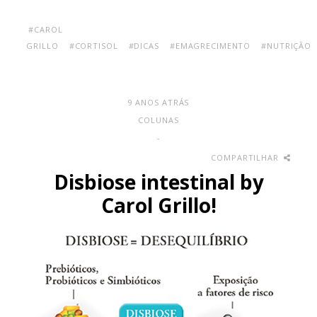
#CAROL
GRILLO
#CORTISOL
#DICAS
#EMAGRECIMENTO
#NUTRIÇÃO
9 ANOS ATRÁS
COLUNAS
-
COMPARTILHAR
Disbiose intestinal by
Carol Grillo!